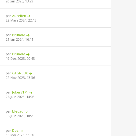
20 Jan 2025, 13:29
par
Aurelien
22 Mars 2024, 22:13
par
BrunoM
21 Jan 2024, 16:11
par
BrunoM
19 Déc 2023, 00:43
par
CAGNEUX
22 Nov 2023, 13:36
par
Joker7171
26 Juin 2023, 14:03
par
bledad
05 Juin 2023, 10:20
par
Doc
13 Mai 2023, 11:59