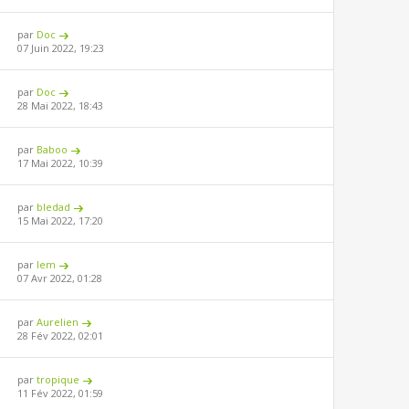
par
Doc
07 Juin 2022, 19:23
par
Doc
28 Mai 2022, 18:43
par
Baboo
17 Mai 2022, 10:39
par
bledad
15 Mai 2022, 17:20
par
lem
07 Avr 2022, 01:28
par
Aurelien
28 Fév 2022, 02:01
par
tropique
11 Fév 2022, 01:59