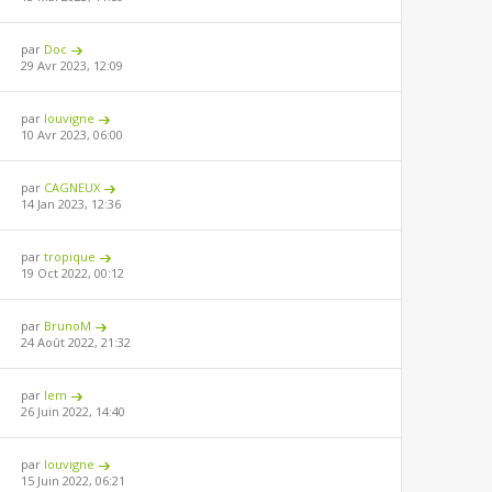
par
Doc
29 Avr 2023, 12:09
par
louvigne
10 Avr 2023, 06:00
par
CAGNEUX
14 Jan 2023, 12:36
par
tropique
19 Oct 2022, 00:12
par
BrunoM
24 Août 2022, 21:32
par
lem
26 Juin 2022, 14:40
par
louvigne
15 Juin 2022, 06:21