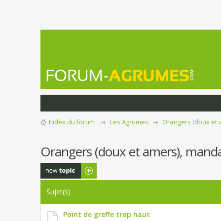
Index du forum
Les Agrumes
Orangers (doux et 
Orangers (doux et amers), mandar
Publier un
nouveau sujet
Sujet(s)
Point de greffe trop haut