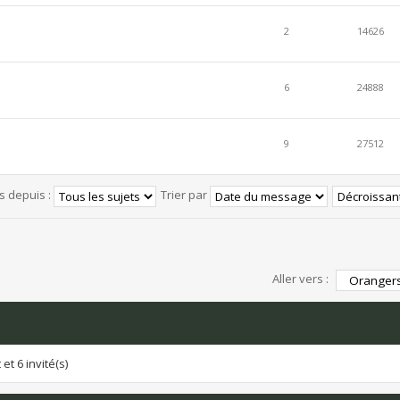
2
14626
6
24888
9
27512
és depuis :
Trier par
Aller vers :
et 6 invité(s)