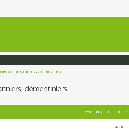
amers), mandariniers, clémentiniers
iniers, clémentiniers
Réponse(s)
Consultation
0
42916