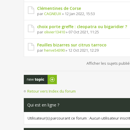
Clémentines de Corse
par
CAGNEUX
» 12 Jan 2022, 15:53
choix porte greffe : cleopatra ou bigaridier ?
par
olivier13410
» 07 Oct 2021, 11:25
Feuilles bizarres sur citrus tarroco
par
herve54390
» 12 Oct 2021, 12:29
Afficher les sujets publi
Publier un
nouveau sujet
Retour vers Index du forum
Qui est en ligne ?
Utilisateur(s) parcourant ce forum : Aucun utilisateur inscrit 