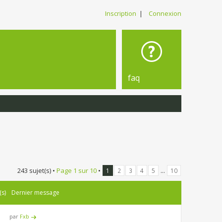
Inscription
|
Connexion
faq
243 sujet(s) •
Page
1
sur
10
•
...
1
2
3
4
5
10
(s)
Dernier message
par
Fxb