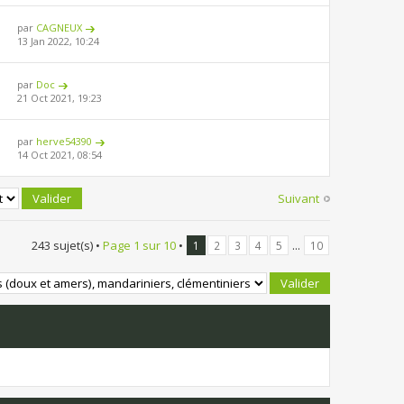
par
CAGNEUX
13 Jan 2022, 10:24
par
Doc
21 Oct 2021, 19:23
par
herve54390
14 Oct 2021, 08:54
Suivant
243 sujet(s) •
Page
1
sur
10
•
...
1
2
3
4
5
10