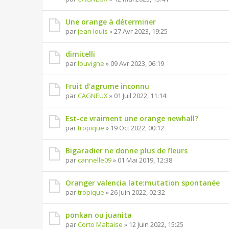
Une orange à déterminer
par
jean louis
» 27 Avr 2023, 19:25
dimicelli
par
louvigne
» 09 Avr 2023, 06:19
Fruit d'agrume inconnu
par
CAGNEUX
» 01 Juil 2022, 11:14
Est-ce vraiment une orange newhall?
par
tropique
» 19 Oct 2022, 00:12
Bigaradier ne donne plus de fleurs
par
cannelle09
» 01 Mai 2019, 12:38
Oranger valencia late:mutation spontanée
par
tropique
» 26 Juin 2022, 02:32
ponkan ou juanita
par
Corto Maltaise
» 12 Juin 2022, 15:25