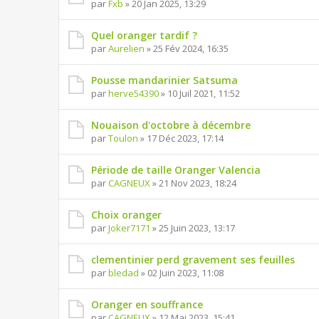
par
Fxb
» 20 Jan 2025, 13:29
Quel oranger tardif ?
par
Aurelien
» 25 Fév 2024, 16:35
Pousse mandarinier Satsuma
par
herve54390
» 10 Juil 2021, 11:52
Nouaison d'octobre à décembre
par
Toulon
» 17 Déc 2023, 17:14
Période de taille Oranger Valencia
par
CAGNEUX
» 21 Nov 2023, 18:24
Choix oranger
par
Joker7171
» 25 Juin 2023, 13:17
clementinier perd gravement ses feuilles
par
bledad
» 02 Juin 2023, 11:08
Oranger en souffrance
par
CAGNEUX
» 12 Mai 2023, 15:41