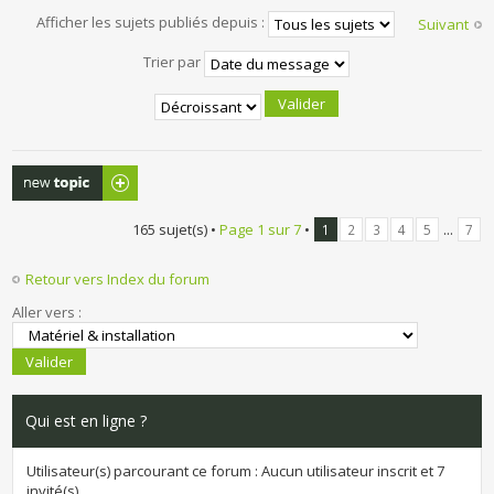
Afficher les sujets publiés depuis :
Suivant
Trier par
Publier un
nouveau sujet
165 sujet(s) •
Page
1
sur
7
•
...
1
2
3
4
5
7
Retour vers Index du forum
Aller vers :
Qui est en ligne ?
Utilisateur(s) parcourant ce forum : Aucun utilisateur inscrit et 7
invité(s)