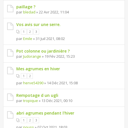
paillage ?
par
bledad
» 22 Avr 2022, 11:04
Vos avis sur une serre.
1
2
3
par
Emile
» 31 Juil 2021, 08:02
Pot colonne ou jardinière ?
par
Judorange
» 19 Fév 2022, 15:23
Mes agrumes en hiver
1
2
par
herve54390
» 14 Déc 2021, 15:08
Rempotage d un ugli
par
tropique
» 13 Déc 2021, 00:10
abri agrumes pendant l'hiver
1
2
3
par
nouss
» 07 Oct 2021, 18:03