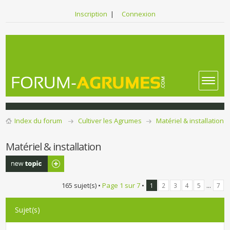
Inscription
|
Connexion
Index du forum
Cultiver les Agrumes
Matériel & installation
Matériel & installation
Publier un
nouveau sujet
165 sujet(s) •
Page
1
sur
7
•
...
1
2
3
4
5
7
Sujet(s)