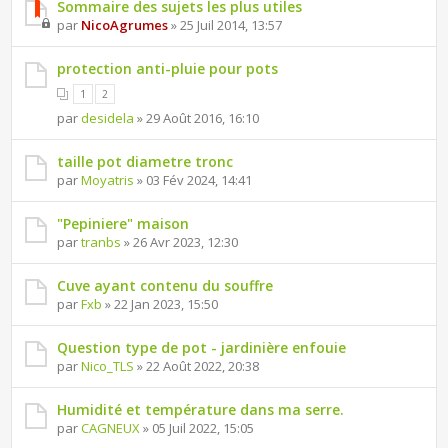
Sommaire des sujets les plus utiles
par
NicoAgrumes
» 25 Juil 2014, 13:57
protection anti-pluie pour pots
1
2
par
desidela
» 29 Août 2016, 16:10
taille pot diametre tronc
par
Moyatris
» 03 Fév 2024, 14:41
"Pepiniere" maison
par
tranbs
» 26 Avr 2023, 12:30
Cuve ayant contenu du souffre
par
Fxb
» 22 Jan 2023, 15:50
Question type de pot - jardinière enfouie
par
Nico_TLS
» 22 Août 2022, 20:38
Humidité et température dans ma serre.
par
CAGNEUX
» 05 Juil 2022, 15:05