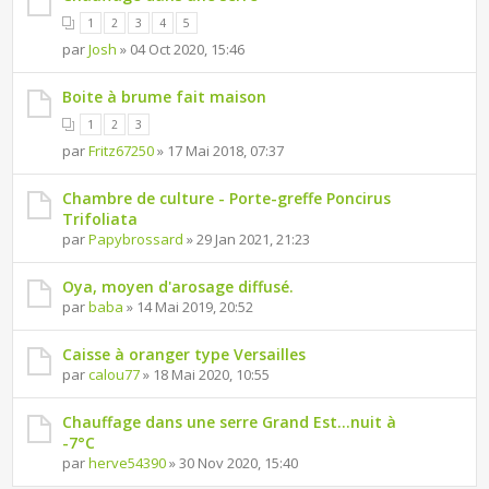
1
2
3
4
5
par
Josh
» 04 Oct 2020, 15:46
Boite à brume fait maison
1
2
3
par
Fritz67250
» 17 Mai 2018, 07:37
Chambre de culture - Porte-greffe Poncirus
Trifoliata
par
Papybrossard
» 29 Jan 2021, 21:23
Oya, moyen d'arosage diffusé.
par
baba
» 14 Mai 2019, 20:52
Caisse à oranger type Versailles
par
calou77
» 18 Mai 2020, 10:55
Chauffage dans une serre Grand Est...nuit à
-7°C
par
herve54390
» 30 Nov 2020, 15:40