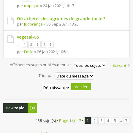
par
tropique
» 24 Jan 2021, 16:17
Où acheter des agrumes de grande taille ?
par
Judorange
» 06 Sep 2021, 18:25
vegetal-85
1
2
3
4
5
par
Emile
» 26 Jan 2021, 10:51
Afficher les sujets publiés depuis :
Suivant
Trier par
Publier un
nouveau sujet
158 sujet(s) •
Page
1
sur
7
•
...
1
2
3
4
5
7