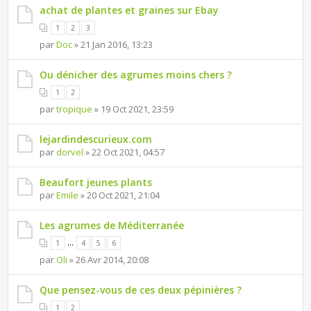
achat de plantes et graines sur Ebay
1
2
3
par
Doc
» 21 Jan 2016, 13:23
Ou dénicher des agrumes moins chers ?
1
2
par
tropique
» 19 Oct 2021, 23:59
lejardindescurieux.com
par
dorvel
» 22 Oct 2021, 04:57
Beaufort jeunes plants
par
Emile
» 20 Oct 2021, 21:04
Les agrumes de Méditerranée
...
1
4
5
6
par
Oli
» 26 Avr 2014, 20:08
Que pensez-vous de ces deux pépinières ?
1
2