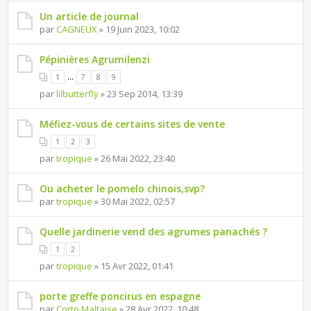
Un article de journal
par
CAGNEUX
» 19 Juin 2023, 10:02
Pépinières Agrumilenzi
...
1
7
8
9
par
lilbutterfly
» 23 Sep 2014, 13:39
Méfiez-vous de certains sites de vente
1
2
3
par
tropique
» 26 Mai 2022, 23:40
Ou acheter le pomelo chinois,svp?
par
tropique
» 30 Mai 2022, 02:57
Quelle jardinerie vend des agrumes panachés ?
1
2
par
tropique
» 15 Avr 2022, 01:41
porte greffe poncirus en espagne
par
Corto Maltaise
» 28 Avr 2022, 10:48