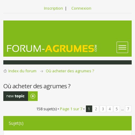
Inscription
|
Connexion
Index du forum
Où acheter des agrumes ?
Où acheter des agrumes ?
Publier un
nouveau sujet
158 sujet(s) •
Page
1
sur
7
•
...
1
2
3
4
5
7
Sujet(s)