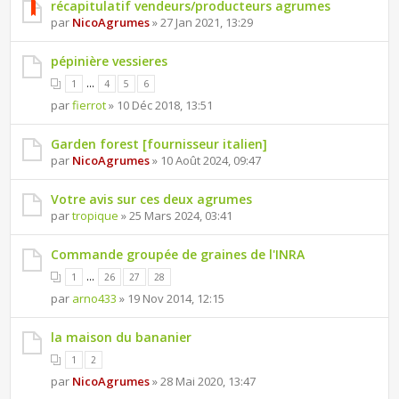
récapitulatif vendeurs/producteurs agrumes
par
NicoAgrumes
» 27 Jan 2021, 13:29
pépinière vessieres
...
1
4
5
6
par
fierrot
» 10 Déc 2018, 13:51
Garden forest [fournisseur italien]
par
NicoAgrumes
» 10 Août 2024, 09:47
Votre avis sur ces deux agrumes
par
tropique
» 25 Mars 2024, 03:41
Commande groupée de graines de l'INRA
...
1
26
27
28
par
arno433
» 19 Nov 2014, 12:15
la maison du bananier
1
2
par
NicoAgrumes
» 28 Mai 2020, 13:47