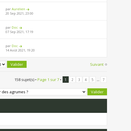
par
Aurelien
20 Sep 2021, 23:00
par
Doc
07 Sep 2021, 17:19
par
Doc
14 Août 2021, 19:20
Suivant
158 sujet(s) •
Page
1
sur
7
•
...
1
2
3
4
5
7