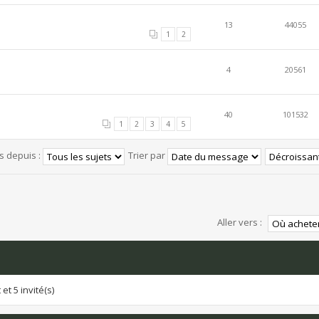
13
44055
1
2
4
20561
40
101532
1
2
3
4
5
és depuis :
Trier par
Aller vers :
et 5 invité(s)