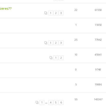
ieres??
22
61550
1
2
3
1
11850
25
77942
1
2
3
10
41841
1
2
0
9748
5
19886
55
143367
...
1
4
5
6