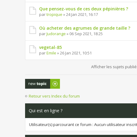
Que pensez-vous de ces deux pépinières ?
par
tropique
» 24 Jan 2021, 16:17
Où acheter des agrumes de grande taille ?
par
Judorange
» 06 Sep 2021, 18:25
vegetal-85
par
Emile
» 26 Jan 2021, 10:51
Afficher les sujets publi
Publier un
nouveau sujet
Retour vers Index du forum
Qui est en ligne ?
Utilisateur(s) parcourant ce forum : Aucun utilisateur inscrit 