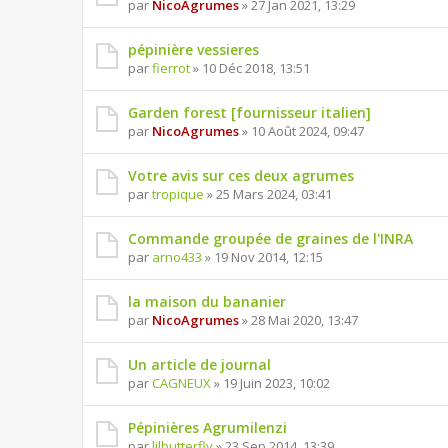
par
NicoAgrumes
» 27 Jan 2021, 13:29
pépinière vessieres
par
fierrot
» 10 Déc 2018, 13:51
Garden forest [fournisseur italien]
par
NicoAgrumes
» 10 Août 2024, 09:47
Votre avis sur ces deux agrumes
par
tropique
» 25 Mars 2024, 03:41
Commande groupée de graines de l'INRA
par
arno433
» 19 Nov 2014, 12:15
la maison du bananier
par
NicoAgrumes
» 28 Mai 2020, 13:47
Un article de journal
par
CAGNEUX
» 19 Juin 2023, 10:02
Pépinières Agrumilenzi
par
lilbutterfly
» 23 Sep 2014, 13:39