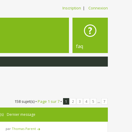
Inscription
|
Connexion
faq
158 sujet(s) •
Page
1
sur
7
•
...
1
2
3
4
5
7
(s)
Dernier message
par
Thomas Parent