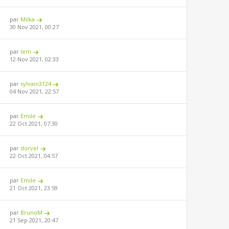
par
Milka
30 Nov 2021, 00:27
par
lem
12 Nov 2021, 02:33
par
sylvain3124
04 Nov 2021, 22:57
par
Emile
22 Oct 2021, 07:30
par
dorvel
22 Oct 2021, 04:57
par
Emile
21 Oct 2021, 23:59
par
BrunoM
21 Sep 2021, 20:47