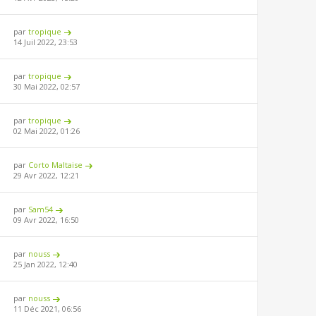
par
tropique
14 Juil 2022, 23:53
par
tropique
30 Mai 2022, 02:57
par
tropique
02 Mai 2022, 01:26
par
Corto Maltaise
29 Avr 2022, 12:21
par
Sam54
09 Avr 2022, 16:50
par
nouss
25 Jan 2022, 12:40
par
nouss
11 Déc 2021, 06:56