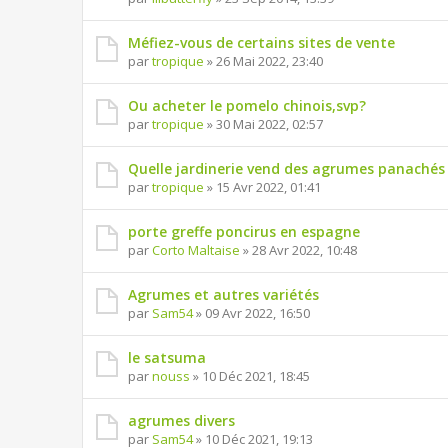
Méfiez-vous de certains sites de vente
par
tropique
» 26 Mai 2022, 23:40
Ou acheter le pomelo chinois,svp?
par
tropique
» 30 Mai 2022, 02:57
Quelle jardinerie vend des agrumes panachés
par
tropique
» 15 Avr 2022, 01:41
porte greffe poncirus en espagne
par
Corto Maltaise
» 28 Avr 2022, 10:48
Agrumes et autres variétés
par
Sam54
» 09 Avr 2022, 16:50
le satsuma
par
nouss
» 10 Déc 2021, 18:45
agrumes divers
par
Sam54
» 10 Déc 2021, 19:13