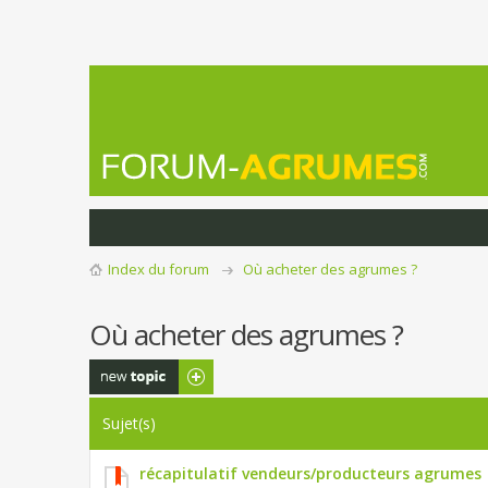
Index du forum
Où acheter des agrumes ?
Où acheter des agrumes ?
Publier un
nouveau sujet
Sujet(s)
récapitulatif vendeurs/producteurs agrumes