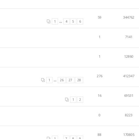
59
344762
...
1
4
5
6
1
7141
1
12860
276
412347
...
1
26
27
28
16
69531
1
2
0
8223
88
170805
...
1
7
8
9