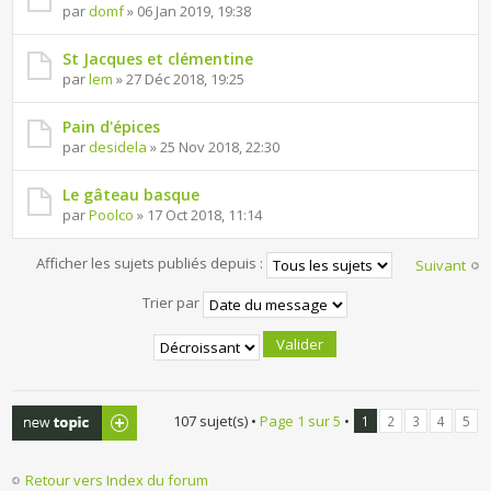
par
domf
» 06 Jan 2019, 19:38
St Jacques et clémentine
par
lem
» 27 Déc 2018, 19:25
Pain d'épices
par
desidela
» 25 Nov 2018, 22:30
Le gâteau basque
par
Poolco
» 17 Oct 2018, 11:14
Afficher les sujets publiés depuis :
Suivant
Trier par
Publier un
107 sujet(s) •
Page
1
sur
5
•
1
2
3
4
5
nouveau sujet
Retour vers Index du forum