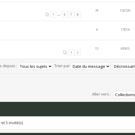
79
156720
...
1
6
7
8
4
17814
13
43903
1
2
és depuis :
Trier par
Aller vers :
et 5 invité(s)