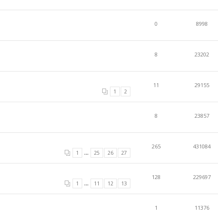
0
8998
8
23202
11
29155
1
2
8
23857
265
431084
...
1
25
26
27
128
229697
...
1
11
12
13
1
11376