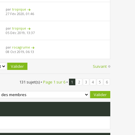
par
tropique
27 Fév 2020, 01:46
par
tropique
05 Déc 2019, 13:37
par
rocagrume
08 Oct 2019, 06:13
Suivant
131 sujet(s) •
Page
1
sur
6
•
1
2
3
4
5
6