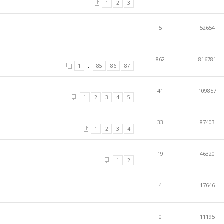
1
2
3
5
52654
862
816781
...
1
85
86
87
41
109857
1
2
3
4
5
33
87403
1
2
3
4
19
46320
1
2
4
17646
0
11195