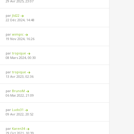
29 Avr 2025, 23:07
par
Jld22
22 Déc 2024, 14:48
par
wimpic
19 Nov 2024, 16:26
par
tropique
08 Mars 2024, 00:30
par
tropique
13 Avr 2023, 02:36
par
BrunoM
06 Mai 2022, 21:09
par
Ludo31
09 Avr 2022, 20:52
par
Karen34
29 Oct 2021, 10:39