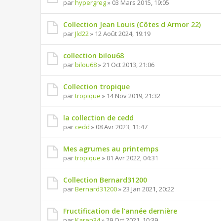
par
hypergreg
» 03 Mars 2015, 19:05
Collection Jean Louis (Côtes d Armor 22)
par
Jld22
» 12 Août 2024, 19:19
collection bilou68
par
bilou68
» 21 Oct 2013, 21:06
Collection tropique
par
tropique
» 14 Nov 2019, 21:32
la collection de cedd
par
cedd
» 08 Avr 2023, 11:47
Mes agrumes au printemps
par
tropique
» 01 Avr 2022, 04:31
Collection Bernard31200
par
Bernard31200
» 23 Jan 2021, 20:22
Fructification de l'année dernière
par
Karen34
» 29 Oct 2021, 10:39