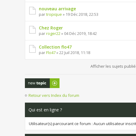
nouveau arrivage
par
tropique
» 19 Déc 2018, 22:53
Chez Roger
par
roger22
» 04 Déc 2019, 18:42
Collection flo47
par
Flo47
» 22 Juil 2018, 11:18
Afficher les sujets publi
Publier un
nouveau sujet
Retour vers Index du forum
Qui est en ligne ?
Utilisateur(s) parcourant ce forum : Aucun utilisateur inscrit 