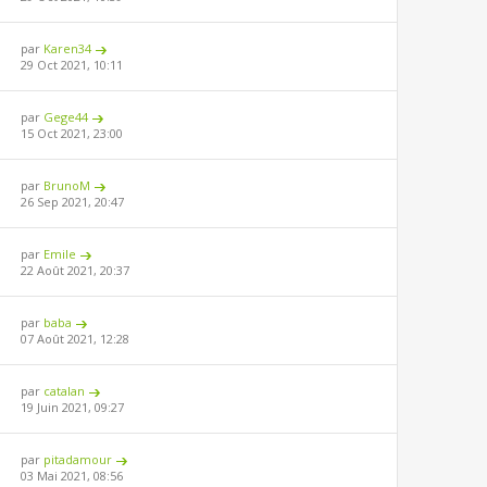
par
Karen34
29 Oct 2021, 10:11
par
Gege44
15 Oct 2021, 23:00
par
BrunoM
26 Sep 2021, 20:47
par
Emile
22 Août 2021, 20:37
par
baba
07 Août 2021, 12:28
par
catalan
19 Juin 2021, 09:27
par
pitadamour
03 Mai 2021, 08:56