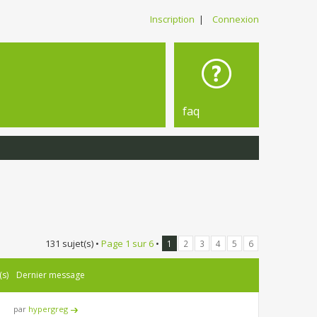
Inscription
|
Connexion
faq
131 sujet(s) •
Page
1
sur
6
•
1
2
3
4
5
6
(s)
Dernier message
par
hypergreg