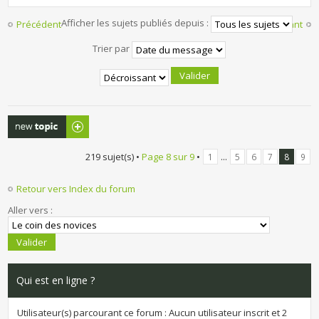
Afficher les sujets publiés depuis :
Précédent
Suivant
Trier par
Publier un
nouveau sujet
219 sujet(s) •
Page
8
sur
9
•
...
1
5
6
7
8
9
Retour vers Index du forum
Aller vers :
Qui est en ligne ?
Utilisateur(s) parcourant ce forum : Aucun utilisateur inscrit et 2