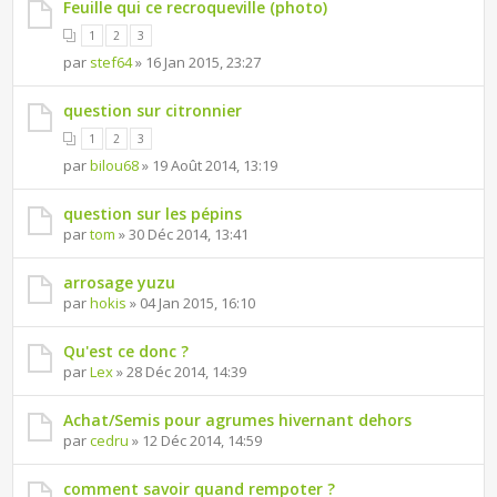
Feuille qui ce recroqueville (photo)
1
2
3
par
stef64
» 16 Jan 2015, 23:27
question sur citronnier
1
2
3
par
bilou68
» 19 Août 2014, 13:19
question sur les pépins
par
tom
» 30 Déc 2014, 13:41
arrosage yuzu
par
hokis
» 04 Jan 2015, 16:10
Qu'est ce donc ?
par
Lex
» 28 Déc 2014, 14:39
Achat/Semis pour agrumes hivernant dehors
par
cedru
» 12 Déc 2014, 14:59
comment savoir quand rempoter ?