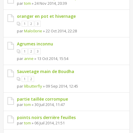
par
tom
» 24 Nov 2014, 20:39
oranger en pot et hivernage
1
2
3
par
Malo0orie
» 22 Oct 2014, 22:28
Agrumes inconnu
1
2
3
par
anne
» 13 Oct 2014, 15:54
Sauvetage main de Boudha
1
2
par
lilbutterfly
» 09 Sep 2014, 12:45
partie taillée corrompue
par
tom
» 30 Juil 2014, 11:47
points noirs derrière feuilles
par
tom
» 06 Juil 2014, 21:51