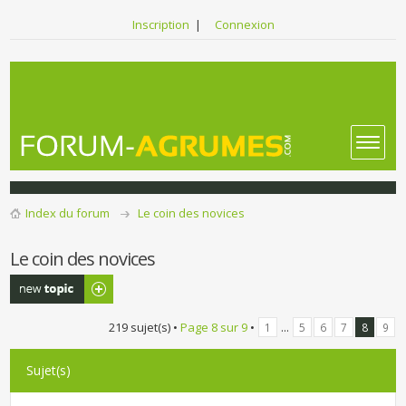
Inscription
|
Connexion
Index du forum
Le coin des novices
Le coin des novices
Publier un
nouveau sujet
219 sujet(s) •
Page
8
sur
9
•
...
1
5
6
7
8
9
Sujet(s)