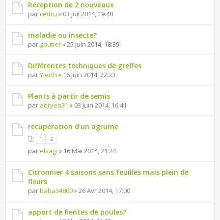
Réception de 2 nouveaux
par
cedru
» 03 Juil 2014, 19:48
maladie ou insecte?
par
gautier
» 25 Juin 2014, 18:39
Différentes techniques de greffes
par
Yierth
» 16 Juin 2014, 22:23
Plants à partir de semis
par
adryen31
» 03 Juin 2014, 16:41
recupération d'un agrume
1
2
par
elsagi
» 16 Mai 2014, 21:24
Citronnier 4 saisons sans feuilles mais plein de
fleurs
par
baba34800
» 26 Avr 2014, 17:00
apport de fientes de poules?