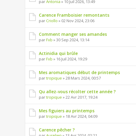
par
Antonia
» 10 Juil 2026, 13:49
Carence Framboisier remontants
par
Criollo
» 02 Nov 2024, 23:06
Comment manger ses amandes
par
Fxb
» 30 Sep 2024, 13:14
Actinidia qui brûle
par
Fxb
» 16 Juil 2024, 19:29
Mes aromatiques début de printemps
par
tropique
» 28 Mars 2024, 00:57
Qu allez-vous récolter cette année ?
par
tropique
» 22 Avr 2017, 19:24
Mes figuiers au printemps
par
tropique
» 18 Avr 2024, 04:09
Carence pêcher ?
par
Aurelien
» 13 Avr 2024, 02:21