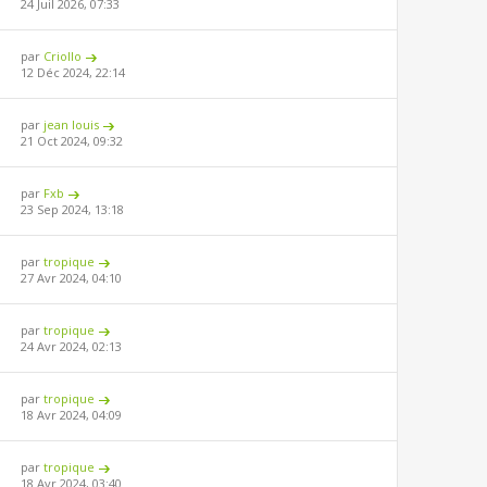
24 Juil 2026, 07:33
par
Criollo
12 Déc 2024, 22:14
par
jean louis
21 Oct 2024, 09:32
par
Fxb
23 Sep 2024, 13:18
par
tropique
27 Avr 2024, 04:10
par
tropique
24 Avr 2024, 02:13
par
tropique
18 Avr 2024, 04:09
par
tropique
18 Avr 2024, 03:40