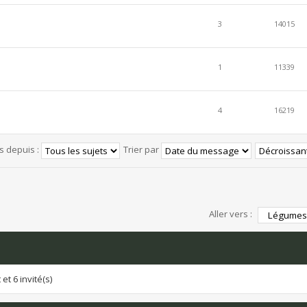
3
14015
1
11339
4
16219
és depuis :
Trier par
Aller vers :
et 6 invité(s)