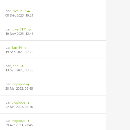
par
Excalibur
08 Déc 2023, 19:21
par
Joker7171
10 Nov 2023, 12:46
par
Sam54
19 Sep 2023, 17:25
par
Jonni
13 Sep 2023, 13:36
par
tropique
28 Mai 2023, 02:45
par
tropique
22 Mai 2023, 01:16
par
tropique
29 Avr 2023, 23:46