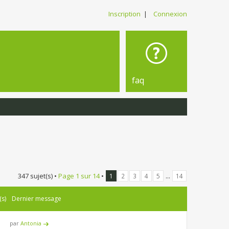
Inscription
|
Connexion
faq
347 sujet(s) •
Page
1
sur
14
•
...
1
2
3
4
5
14
(s)
Dernier message
par
Antonia