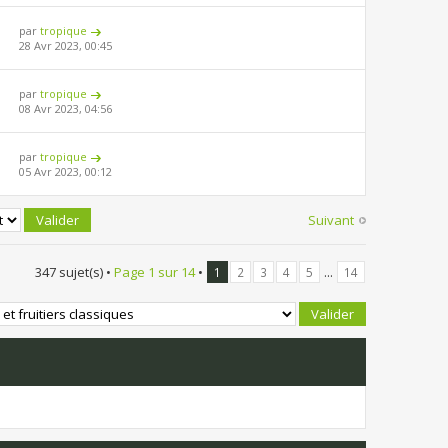
par
tropique
28 Avr 2023, 00:45
par
tropique
08 Avr 2023, 04:56
par
tropique
05 Avr 2023, 00:12
Suivant
347 sujet(s) •
Page
1
sur
14
•
...
1
2
3
4
5
14