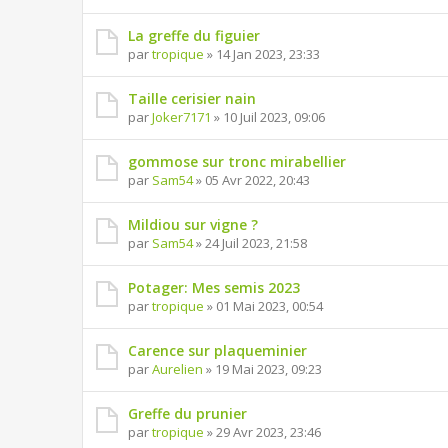
La greffe du figuier
par
tropique
» 14 Jan 2023, 23:33
Taille cerisier nain
par
Joker7171
» 10 Juil 2023, 09:06
gommose sur tronc mirabellier
par
Sam54
» 05 Avr 2022, 20:43
Mildiou sur vigne ?
par
Sam54
» 24 Juil 2023, 21:58
Potager: Mes semis 2023
par
tropique
» 01 Mai 2023, 00:54
Carence sur plaqueminier
par
Aurelien
» 19 Mai 2023, 09:23
Greffe du prunier
par
tropique
» 29 Avr 2023, 23:46