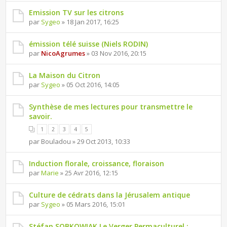
Emission TV sur les citrons
par
Sygeo
» 18 Jan 2017, 16:25
émission télé suisse (Niels RODIN)
par
NicoAgrumes
» 03 Nov 2016, 20:15
La Maison du Citron
par
Sygeo
» 05 Oct 2016, 14:05
Synthèse de mes lectures pour transmettre le
savoir.
1
2
3
4
5
par Bouladou » 29 Oct 2013, 10:33
Induction florale, croissance, floraison
par
Marie
» 25 Avr 2016, 12:15
Culture de cédrats dans la Jérusalem antique
par
Sygeo
» 05 Mars 2016, 15:01
Stéfan SOBKOWIAK Le Verger Permaculturel :