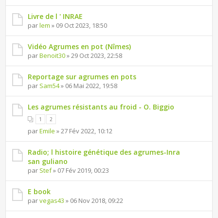
Livre de l ' INRAE
par
lem
» 09 Oct 2023, 18:50
Vidéo Agrumes en pot (Nîmes)
par
Benoit30
» 29 Oct 2023, 22:58
Reportage sur agrumes en pots
par
Sam54
» 06 Mai 2022, 19:58
Les agrumes résistants au froid - O. Biggio
1
2
par
Emile
» 27 Fév 2022, 10:12
Radio; l histoire génétique des agrumes-Inra
san guliano
par
Stef
» 07 Fév 2019, 00:23
E book
par
vegas43
» 06 Nov 2018, 09:22