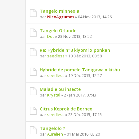
Tangelo minneola
par
NicoAgrumes
» 04 Nov 2013, 14:26
Tangelo Orlando
par
Doc
» 23 Nov 2013, 13:52
Re: Hybride n°3 kiyomi x ponkan
par
seedless
» 10 Déc 2013, 00:58
Hybride de pomelo Tanigawa x kishu
par
seedless
» 19 Déc 2013, 12:27
Maladie ou insecte
par
Krystal
» 27 Jan 2017, 07:43
Citrus Keprok de Borneo
par
seedless
» 23 Déc 2015, 17:15
Tangelolo ?
par
Aurelien
» 01 Mai 2016, 03:20