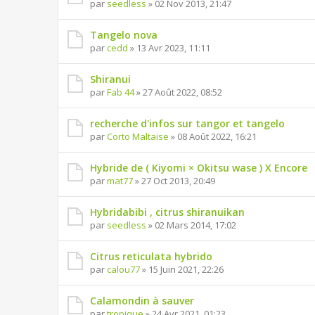
par
seedless
» 02 Nov 2013, 21:47
Tangelo nova
par
cedd
» 13 Avr 2023, 11:11
Shiranui
par
Fab 44
» 27 Août 2022, 08:52
recherche d'infos sur tangor et tangelo
par
Corto Maltaise
» 08 Août 2022, 16:21
Hybride de ( Kiyomi × Okitsu wase ) X Encore
par
mat77
» 27 Oct 2013, 20:49
Hybridabibi , citrus shiranuikan
par
seedless
» 02 Mars 2014, 17:02
Citrus reticulata hybrido
par
calou77
» 15 Juin 2021, 22:26
Calamondin à sauver
par
tropique
» 24 Avr 2021, 01:23