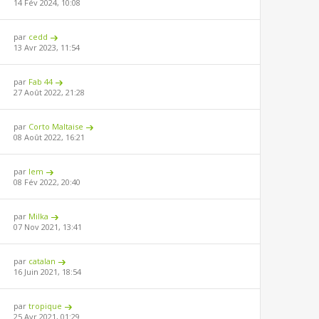
14 Fév 2024, 10:08
par
cedd
13 Avr 2023, 11:54
par
Fab 44
27 Août 2022, 21:28
par
Corto Maltaise
08 Août 2022, 16:21
par
lem
08 Fév 2022, 20:40
par
Milka
07 Nov 2021, 13:41
par
catalan
16 Juin 2021, 18:54
par
tropique
25 Avr 2021, 01:29