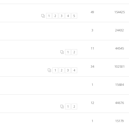
49
154425
1
2
3
4
5
3
24432
11
44545
1
2
34
102501
1
2
3
4
1
15684
12
44676
1
2
1
15179