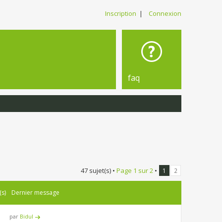
Inscription
|
Connexion
faq
47 sujet(s) •
Page
1
sur
2
•
1
2
(s)
Dernier message
par
Bidul