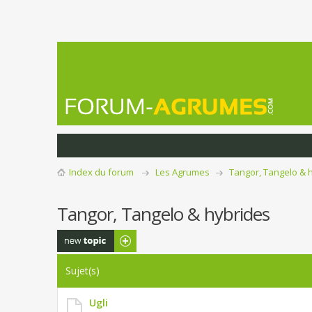
Index du forum
Les Agrumes
Tangor, Tangelo & 
Tangor, Tangelo & hybrides
Publier un
nouveau sujet
Sujet(s)
Ugli