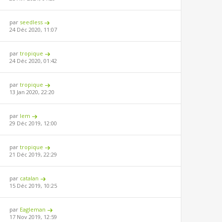
par
seedless
24 Déc 2020, 11:07
par
tropique
24 Déc 2020, 01:42
par
tropique
13 Jan 2020, 22:20
par
lem
29 Déc 2019, 12:00
par
tropique
21 Déc 2019, 22:29
par
catalan
15 Déc 2019, 10:25
par
Eagleman
17 Nov 2019, 12:59