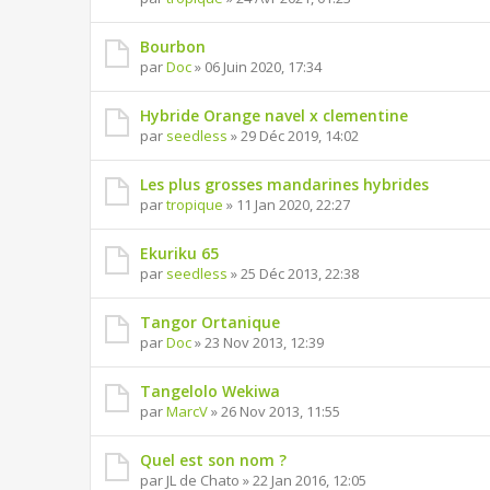
Bourbon
par
Doc
» 06 Juin 2020, 17:34
Hybride Orange navel x clementine
par
seedless
» 29 Déc 2019, 14:02
Les plus grosses mandarines hybrides
par
tropique
» 11 Jan 2020, 22:27
Ekuriku 65
par
seedless
» 25 Déc 2013, 22:38
Tangor Ortanique
par
Doc
» 23 Nov 2013, 12:39
Tangelolo Wekiwa
par
MarcV
» 26 Nov 2013, 11:55
Quel est son nom ?
par JL de Chato » 22 Jan 2016, 12:05