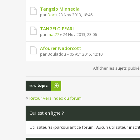
Tangelo Minneola
par
Doc
» 23 Nov 2013, 18:46
TANGELO PEARL
par
mat77
» 24 Nov 2013, 23:06
Afourer Nadorcott
par Bouladou » 05 Avr 2015, 12:10
Afficher les sujets publi
Publier un
nouveau sujet
Retour vers Index du forum
Qui est en ligne ?
Utilisateur(s) parcourant ce forum : Aucun utilisateur inscrit 