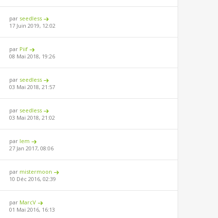
par
seedless
17 Juin 2019, 12:02
par
Piif
08 Mai 2018, 19:26
par
seedless
03 Mai 2018, 21:57
par
seedless
03 Mai 2018, 21:02
par
lem
27 Jan 2017, 08:06
par
mistermoon
10 Déc 2016, 02:39
par
MarcV
01 Mai 2016, 16:13