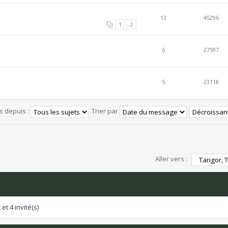
13
45296
1
2
6
27597
5
23118
és depuis :
Trier par
Aller vers :
et 4 invité(s)