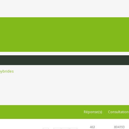
hybrides
Réponse(s)
Consultation
463
804193