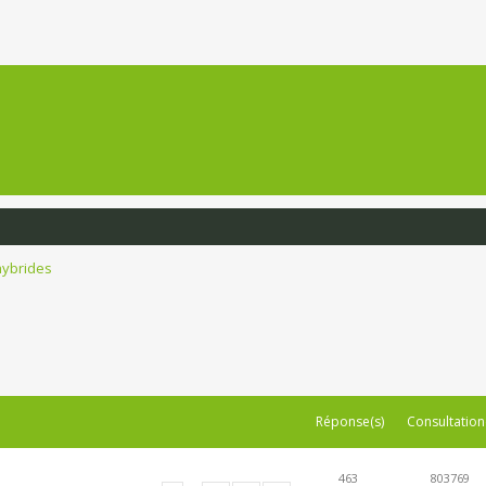
hybrides
Réponse(s)
Consultation
463
803769