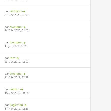
par
seedless
24 Déc 2020, 11:07
par
tropique
24 Déc 2020, 01:42
par
tropique
13 Jan 2020, 22:20
par
lem
29 Déc 2019, 12:00
par
tropique
21 Déc 2019, 22:29
par
catalan
15 Déc 2019, 10:25
par
Eagleman
17 Nov 2019, 12:59