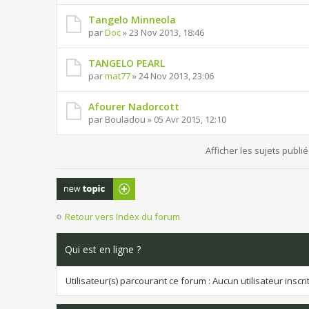
Tangelo Minneola
par
Doc
» 23 Nov 2013, 18:46
TANGELO PEARL
par
mat77
» 24 Nov 2013, 23:06
Afourer Nadorcott
par Bouladou » 05 Avr 2015, 12:10
Afficher les sujets publi
Publier un
nouveau sujet
Retour vers Index du forum
Qui est en ligne ?
Utilisateur(s) parcourant ce forum : Aucun utilisateur inscrit 