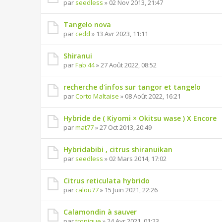
par
seedless
» 02 Nov 2013, 21:47
Tangelo nova
par
cedd
» 13 Avr 2023, 11:11
Shiranui
par
Fab 44
» 27 Août 2022, 08:52
recherche d'infos sur tangor et tangelo
par
Corto Maltaise
» 08 Août 2022, 16:21
Hybride de ( Kiyomi × Okitsu wase ) X Encore
par
mat77
» 27 Oct 2013, 20:49
Hybridabibi , citrus shiranuikan
par
seedless
» 02 Mars 2014, 17:02
Citrus reticulata hybrido
par
calou77
» 15 Juin 2021, 22:26
Calamondin à sauver
par
tropique
» 24 Avr 2021, 01:23