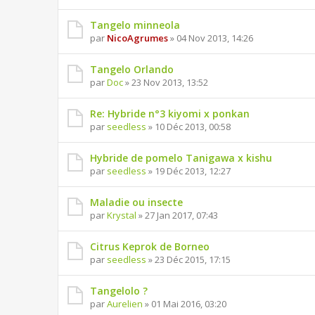
Tangelo minneola
par
NicoAgrumes
» 04 Nov 2013, 14:26
Tangelo Orlando
par
Doc
» 23 Nov 2013, 13:52
Re: Hybride n°3 kiyomi x ponkan
par
seedless
» 10 Déc 2013, 00:58
Hybride de pomelo Tanigawa x kishu
par
seedless
» 19 Déc 2013, 12:27
Maladie ou insecte
par
Krystal
» 27 Jan 2017, 07:43
Citrus Keprok de Borneo
par
seedless
» 23 Déc 2015, 17:15
Tangelolo ?
par
Aurelien
» 01 Mai 2016, 03:20