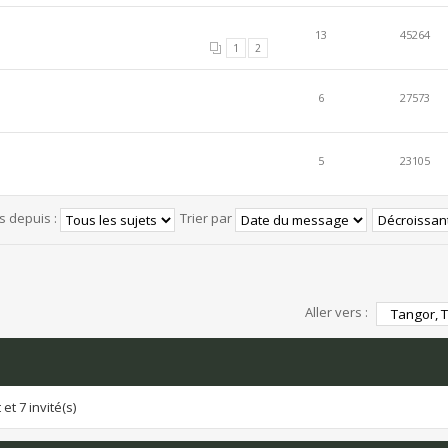
13
45264
1
2
6
27573
5
23105
és depuis :
Trier par
Aller vers :
et 7 invité(s)