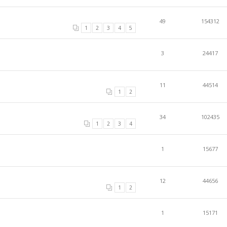
49
154312
1
2
3
4
5
3
24417
11
44514
1
2
34
102435
1
2
3
4
1
15677
12
44656
1
2
1
15171