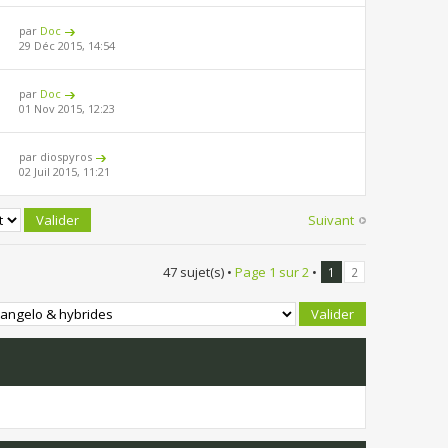
par
Doc
29 Déc 2015, 14:54
par
Doc
01 Nov 2015, 12:23
par diospyros
02 Juil 2015, 11:21
Suivant
47 sujet(s) •
Page
1
sur
2
•
1
2