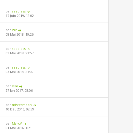
par
seedless
17 Juin 2019, 12:02
par
Piif
08 Mai 2018, 19:26
par
seedless
03 Mai 2018, 21:57
par
seedless
03 Mai 2018, 21:02
par
lem
27 Jan 2017, 08:06
par
mistermoon
10 Déc 2016, 02:39
par
MarcV
01 Mai 2016, 16:13