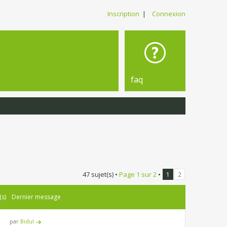
Inscription
|
Connexion
faq
47 sujet(s) •
Page
1
sur
2
•
1
2
(s)
Dernier message
par
Bidul