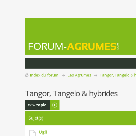
Index du forum
Les Agrumes
Tangor, Tangelo & 
Tangor, Tangelo & hybrides
Publier un
nouveau sujet
Sujet(s)
Ugli