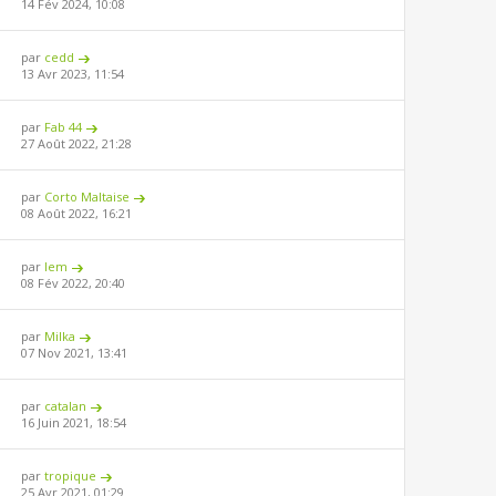
14 Fév 2024, 10:08
par
cedd
13 Avr 2023, 11:54
par
Fab 44
27 Août 2022, 21:28
par
Corto Maltaise
08 Août 2022, 16:21
par
lem
08 Fév 2022, 20:40
par
Milka
07 Nov 2021, 13:41
par
catalan
16 Juin 2021, 18:54
par
tropique
25 Avr 2021, 01:29