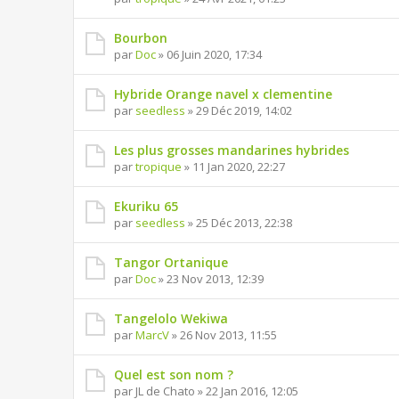
Bourbon
par
Doc
» 06 Juin 2020, 17:34
Hybride Orange navel x clementine
par
seedless
» 29 Déc 2019, 14:02
Les plus grosses mandarines hybrides
par
tropique
» 11 Jan 2020, 22:27
Ekuriku 65
par
seedless
» 25 Déc 2013, 22:38
Tangor Ortanique
par
Doc
» 23 Nov 2013, 12:39
Tangelolo Wekiwa
par
MarcV
» 26 Nov 2013, 11:55
Quel est son nom ?
par JL de Chato » 22 Jan 2016, 12:05