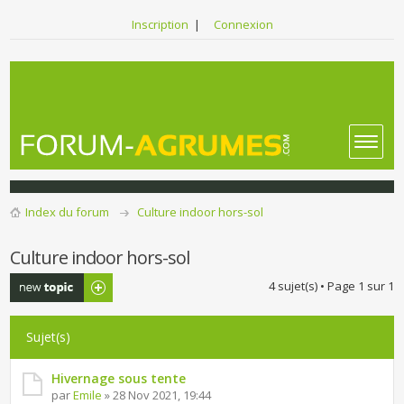
Inscription
|
Connexion
Index du forum
Culture indoor hors-sol
Culture indoor hors-sol
Publier un
4 sujet(s) • Page
1
sur
1
nouveau sujet
Sujet(s)
Hivernage sous tente
par
Emile
» 28 Nov 2021, 19:44