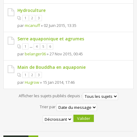
Hydroculture
1
2
3
par
mcanuff
» 02 Juin 2015, 13:35
Serre aquaponique et agrumes
...
1
4
5
6
par
belanger06
» 27 Nov 2015, 00:45
Main de Bouddha en aquaponie
1
2
3
par
Hugrow
» 15 Jan 2014, 17:46
Afficher les sujets publiés depuis :
Trier par