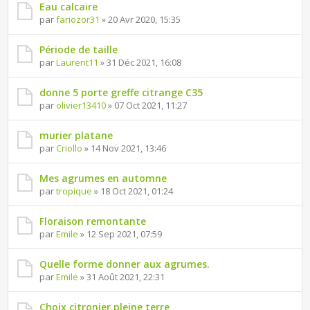
Eau calcaire
par
fariozor31
» 20 Avr 2020, 15:35
Période de taille
par
Laurent11
» 31 Déc 2021, 16:08
donne 5 porte greffe citrange C35
par
olivier13410
» 07 Oct 2021, 11:27
murier platane
par
Criollo
» 14 Nov 2021, 13:46
Mes agrumes en automne
par
tropique
» 18 Oct 2021, 01:24
Floraison remontante
par
Emile
» 12 Sep 2021, 07:59
Quelle forme donner aux agrumes.
par
Emile
» 31 Août 2021, 22:31
Choix citronier pleine terre