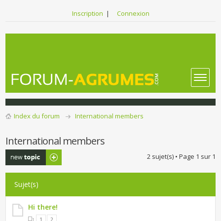
Inscription
|
Connexion
Index du forum
International members
International members
Publier un
2 sujet(s) • Page
1
sur
1
nouveau sujet
Sujet(s)
Hi there!
1
2