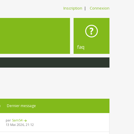
Inscription
|
Connexion
faq
)
Dernier message
par
Sam54
13 Mai 2026, 21:12