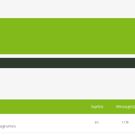
Sujet(s)
Message(s
85
1178
s agrumes