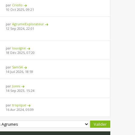
par
Criollo
10 Oct 2025, 09:21
par
AgrumeExplorateur
12 Sep 2024, 22:01
par
louvigne
18 Déc 2025, 07:20
par
Sam54
14 Juil 2026, 18:59
par
Jonni
14 Sep 2023, 15:24
par
tropique
16 Avr 2024, 05:09