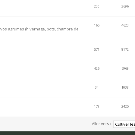
230
3696
165
4623
er vos agrumes (hivernage, pots, chambre de
571
8172
426
6969
34
1038
179
2425
Aller vers :