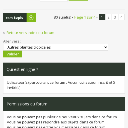
Publier un
80 sujet(s) •
Page
1
sur
4
•
1
2
3
4
nouveau sujet
Retour vers Index du forum
Aller vers :
Qui est en ligne ?
Utilisateur(s) parcourant ce forum : Aucun utilisateur inscrit et 5
invité(s)
Permissions du forum
Vous
ne pouvez pas
publier de nouveaux sujets dans ce forum
Vous
ne pouvez pas
répondre aux sujets dans ce forum
Vous
ne pouvez pas
éditer vos messages dans ce forum