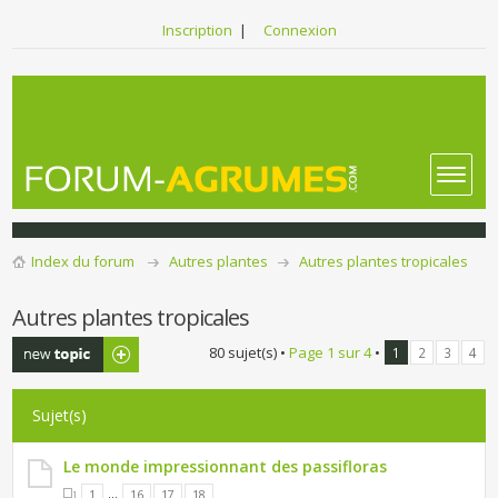
Inscription
|
Connexion
Index du forum
Autres plantes
Autres plantes tropicales
Autres plantes tropicales
Publier un
80 sujet(s) •
Page
1
sur
4
•
1
2
3
4
nouveau sujet
Sujet(s)
Le monde impressionnant des passifloras
...
1
16
17
18