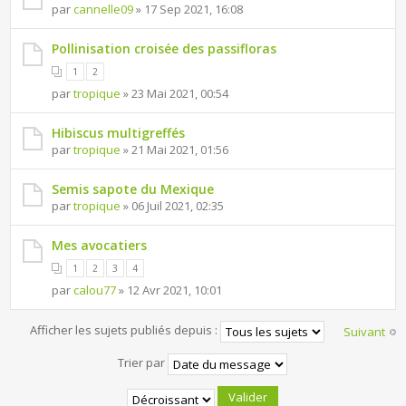
par
cannelle09
» 17 Sep 2021, 16:08
Pollinisation croisée des passifloras
1
2
par
tropique
» 23 Mai 2021, 00:54
Hibiscus multigreffés
par
tropique
» 21 Mai 2021, 01:56
Semis sapote du Mexique
par
tropique
» 06 Juil 2021, 02:35
Mes avocatiers
1
2
3
4
par
calou77
» 12 Avr 2021, 10:01
Afficher les sujets publiés depuis :
Suivant
Trier par