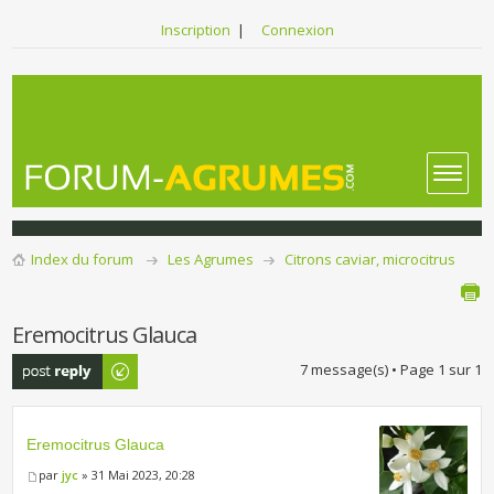
Inscription
|
Connexion
Index du forum
Les Agrumes
Citrons caviar, microcitrus
Eremocitrus Glauca
Publier une
7 message(s) • Page
1
sur
1
réponse
Eremocitrus Glauca
par
jyc
» 31 Mai 2023, 20:28