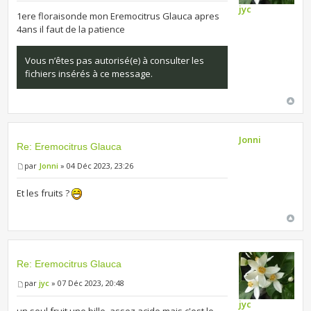
jyc
1ere floraisonde mon Eremocitrus Glauca apres
4ans il faut de la patience
Vous n’êtes pas autorisé(e) à consulter les
fichiers insérés à ce message.
Jonni
Re: Eremocitrus Glauca
par
Jonni
» 04 Déc 2023, 23:26
Et les fruits ?
Re: Eremocitrus Glauca
par
jyc
» 07 Déc 2023, 20:48
jyc
un seul fruit une bille, assez acide mais c'est le