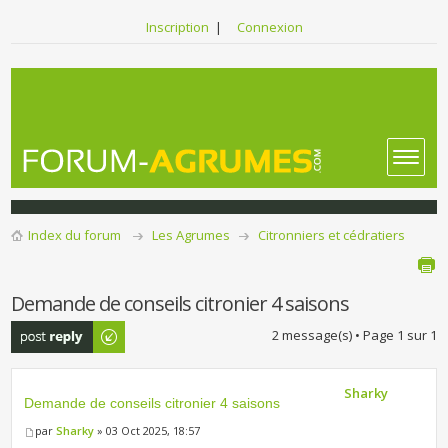
Inscription
|
Connexion
Index du forum
Les Agrumes
Citronniers et cédratiers
Demande de conseils citronier 4 saisons
Publier une
2 message(s) • Page
1
sur
1
réponse
Sharky
Demande de conseils citronier 4 saisons
par
Sharky
» 03 Oct 2025, 18:57