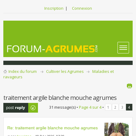
Inscription
|
Connexion
Index du forum
Cultiver les Agrumes
Maladies et
ravageurs
traitement argile blanche mouche agrumes
Publier une
31 message(s) •
Page
4
sur
4
•
1
2
3
4
réponse
Re: traitement argile blanche mouche agrumes