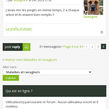
par
louvigne
» 18 Déc 2025, 07:20
j'avais mis les pieges en meme temps, 2 a chaque
arbre et ils etaient bien remplis !!
louvigne
La greffe d'olivier!
Publier une
31 message(s) •
Page
4
sur
4
•
1
2
3
4
réponse
Retour vers Maladies et ravageurs
Aller vers :
Qui est en ligne ?
Utilisateur(s) parcourant ce forum : Aucun utilisateur inscrit et 9
invité(s)