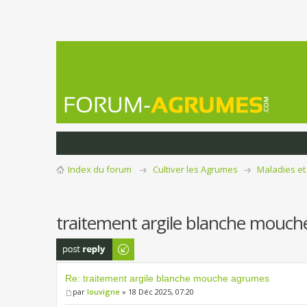
Index du forum
Cultiver les Agrumes
Maladies et
traitement argile blanche mouc
Publier une
réponse
Re: traitement argile blanche mouche agrumes
par
louvigne
» 18 Déc 2025, 07:20