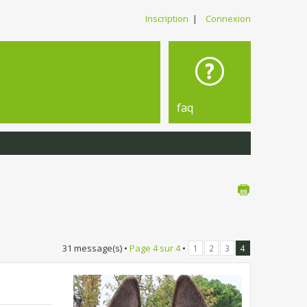
Inscription
|
Connexion
faq
31 message(s) •
Page
4
sur
4
•
1
2
3
4