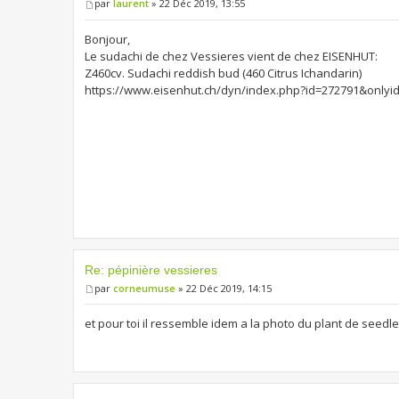
par
laurent
» 22 Déc 2019, 13:55
Bonjour,
Le sudachi de chez Vessieres vient de chez EISENHUT:
Z460cv. Sudachi reddish bud (460 Citrus Ichandarin)
https://www.eisenhut.ch/dyn/index.php?id=272791&onlyi
Re: pépinière vessieres
par
corneumuse
» 22 Déc 2019, 14:15
et pour toi il ressemble idem a la photo du plant de seed