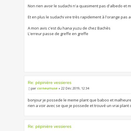
Non rien avoir le sudachi n'a quasiment pas d'albedo et mo
Et en plus le sudachi vire très rapidement à l'orange pas a
A mon avis c'est du hana yuzu de chez Bachès
L'erreur passe de greffe en greffe
Re: pépinière vessieres
par
corneumuse
» 22 Déc 2019, 12:34
bonjour je possede le meme plant que baboo et malheureu
rien a voir avec se que je possede et trouvé un vrai plant
Re: pépinière vessieres