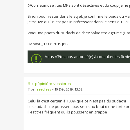
@Corneumuse : tes MPs sont désactivés et du coup je ne 
Sinon pour rester dans le sujet, je confirme le poids du H
Je trouve qu'il n'est pas inintéressant dans le sens ou il a 
Voici une photo du sudachi de chez Sylvestre agrume (Han
Hanayu_13.08.2019.JPG
Vous n’êtes pas autorisé(e) à consulter les fich
Re: pépinière vessieres
par
seedless
» 19 Déc 2019, 13:02
Celui là c'est certain à 100% que ce n'est pas du sudachi
Les sudachi ne poussent pas seuls au bout d'une forte b
Il est très fréquent qu'ils poussent en grappe