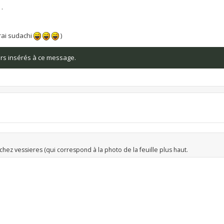
 .
vrai sudachi
)
iers insérés à ce message.
 chez vessieres (qui correspond à la photo de la feuille plus haut.