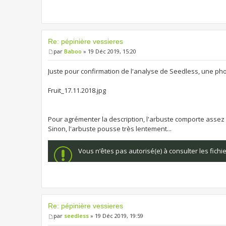
Re: pépinière vessieres
par
Baboo
» 19 Déc 2019, 15:20
Juste pour confirmation de l'analyse de Seedless, une ph
Fruit_17.11.2018.jpg
Pour agrémenter la description, l'arbuste comporte assez p
Sinon, l'arbuste pousse très lentement...
Vous n’êtes pas autorisé(e) à consulter les fich
Re: pépinière vessieres
par
seedless
» 19 Déc 2019, 19:59