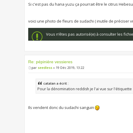
Si c'est pas du hana yuzu ça pourrait être le citrus Hebesu
voici une photo de fleurs de sudachi ( inutile de préciser 
Vous n’êtes pas autorisé(e) à consulter les fich
Re: pépinière vessieres
par
seedless
» 19 Déc 2019, 13:22
catalan a écrit :
Pour la dénomination reddish je l'ai vue sur l'étiquette
Ils vendent donc du sudachi sanguin