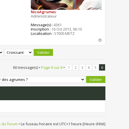
NicoAgrumes
Administrateur
Message(s) :
4361
Inscription :
16 Oct 2013, 06:10
Localisation :
57000 METZ
60 message(s) •
Page
6
sur
6
•
1
2
3
4
5
6
s du forum
• Le fuseau horaire est UTC+1 heure [Heure d’été]