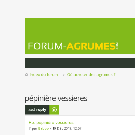
Index du forum
Où acheter des agrumes ?
pépinière vessieres
Publier une
réponse
Re: pépinière vessieres
par
Baboo
» 19 Déc 2019, 12:57