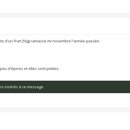
oto d'un fruit (56g) ramassé mi-novembre l'année passée :
eu d'épines et elles sont petites.
iers insérés à ce message.