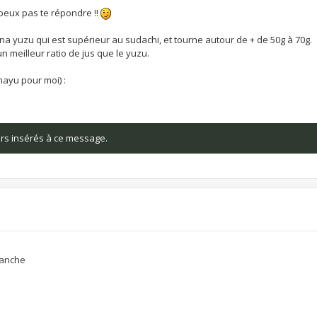
peux pas te répondre !!
ana yuzu qui est supérieur au sudachi, et tourne autour de + de 50g à 70g.
un meilleur ratio de jus que le yuzu.
ayu pour moi) :
iers insérés à ce message.
ranche