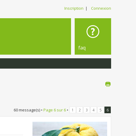
Inscription
|
Connexion
faq
60 message(s) •
Page
6
sur
6
•
1
2
3
4
5
6