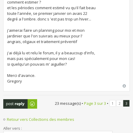
comment estimer ?
et les périodes comment estimé vu qu'il fait beau
toute l'année, se premier janvier on avais 22
degré a l'ombre. donc s 'est pas trop un hiver...
j'aimerai faire un planning pour moi et mon
jardinier que l'on suivrais au mieux pour l'
angrais, oligaux et traitement préventif
j'ai déjà lu et relu le forum, il y a beaucoup d'info,
mais pas spécialement pour mon cas!
si quelqu'un pouvais m' aiguiller?
Merci d'avance.
Gregory
Publier une
23 message(s) •
Page
3
sur
3
•
1
2
3
réponse
Retour vers Collections des membres
Aller vers :