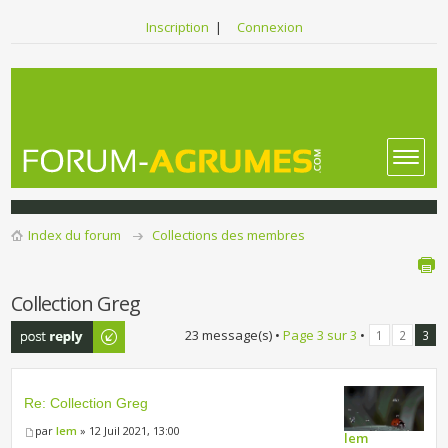
Inscription
|
Connexion
Index du forum
Collections des membres
Collection Greg
Publier une
23 message(s) •
Page
3
sur
3
•
1
2
3
réponse
Re: Collection Greg
par
lem
» 12 Juil 2021, 13:00
lem