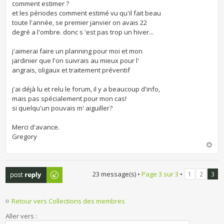
comment estimer ?
et les périodes comment estimé vu qu'il fait beau
toute l'année, se premier janvier on avais 22
degré a l'ombre. donc s 'est pas trop un hiver...
j'aimerai faire un planning pour moi et mon
jardinier que l'on suivrais au mieux pour l'
angrais, oligaux et traitement préventif
j'ai déjà lu et relu le forum, il y a beaucoup d'info,
mais pas spécialement pour mon cas!
si quelqu'un pouvais m' aiguiller?
Merci d'avance.
Gregory
Publier une
23 message(s) •
Page
3
sur
3
•
1
2
3
réponse
Retour vers Collections des membres
Aller vers :