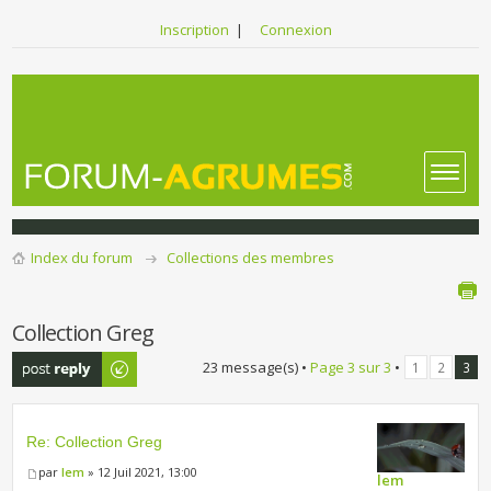
Inscription
|
Connexion
Index du forum
Collections des membres
Collection Greg
Publier une
23 message(s) •
Page
3
sur
3
•
1
2
3
réponse
Re: Collection Greg
par
lem
» 12 Juil 2021, 13:00
lem