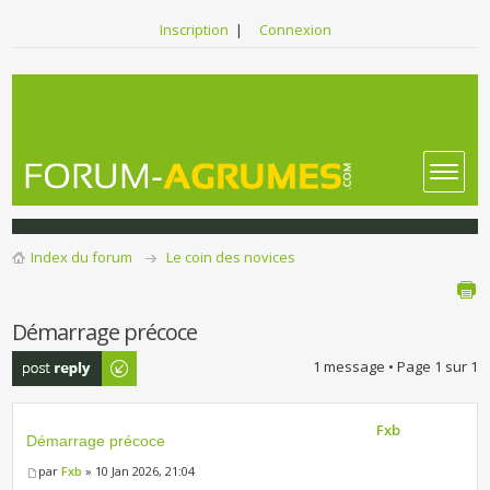
Inscription
|
Connexion
Index du forum
Le coin des novices
Démarrage précoce
Publier une
1 message • Page
1
sur
1
réponse
Fxb
Démarrage précoce
par
Fxb
» 10 Jan 2026, 21:04