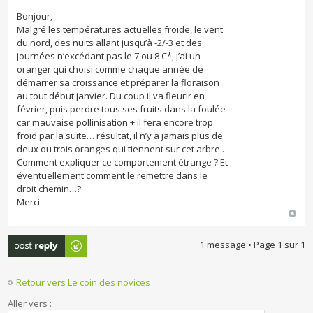
Bonjour,
Malgré les températures actuelles froide, le vent
du nord, des nuits allant jusqu’à -2/-3 et des
journées n’excédant pas le 7 ou 8 C*, j’ai un
oranger qui choisi comme chaque année de
démarrer sa croissance et préparer la floraison
au tout début janvier. Du coup il va fleurir en
février, puis perdre tous ses fruits dans la foulée
car mauvaise pollinisation + il fera encore trop
froid par la suite… résultat, il n’y a jamais plus de
deux ou trois oranges qui tiennent sur cet arbre .
Comment expliquer ce comportement étrange ? Et
éventuellement comment le remettre dans le
droit chemin…?
Merci
Publier une
1 message • Page
1
sur
1
réponse
Retour vers Le coin des novices
Aller vers :