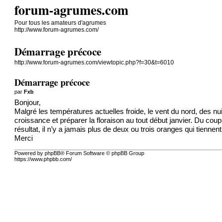
forum-agrumes.com
Pour tous les amateurs d'agrumes
http://www.forum-agrumes.com/
Démarrage précoce
http://www.forum-agrumes.com/viewtopic.php?f=30&t=6010
Démarrage précoce
par
Fxb
Bonjour,
Malgré les températures actuelles froide, le vent du nord, des n
croissance et préparer la floraison au tout début janvier. Du coup i
résultat, il n’y a jamais plus de deux ou trois oranges qui tie
Merci
Powered by phpBB® Forum Software © phpBB Group
https://www.phpbb.com/