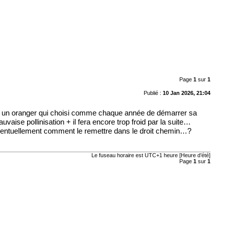
Page
1
sur
1
Publié :
10 Jan 2026, 21:04
 j’ai un oranger qui choisi comme chaque année de démarrer sa
auvaise pollinisation + il fera encore trop froid par la suite…
 éventuellement comment le remettre dans le droit chemin…?
Le fuseau horaire est UTC+1 heure [Heure d’été]
Page
1
sur
1