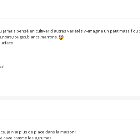
-tu jamais pensé en cultiver d autres variétés ?--Imagine un petit massif ou 
s,noirs,rouges,blancs,marrons.
surface
ux!
e. Je n'ai plus de place dans la maison !
s la cave comme les agrumes.