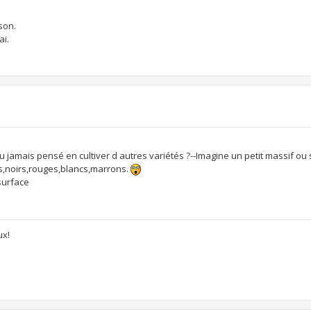
son.
ai.
-tu jamais pensé en cultiver d autres variétés ?--Imagine un petit massif ou 
s,noirs,rouges,blancs,marrons.
surface
ux!