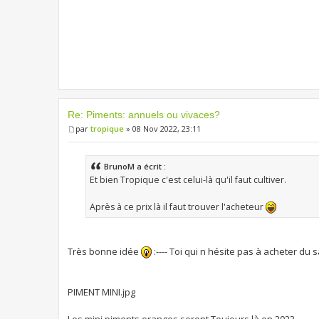
Re: Piments: annuels ou vivaces?
par
tropique
» 08 Nov 2022, 23:11
BrunoM a écrit :
Et bien Tropique c'est celui-là qu'il faut cultiver.
Après à ce prix là il faut trouver l'acheteur
Très bonne idée
:---- Toi qui n hésite pas à acheter du
PIMENT MINI.jpg
Les mini piments oranges seront Toujours là en 2023