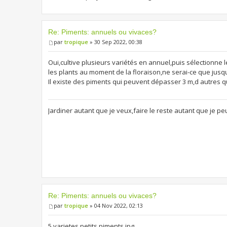
Re: Piments: annuels ou vivaces?
par
tropique
» 30 Sep 2022, 00:38
Oui,cultive plusieurs variétés en annuel,puis sélectionne le
les plants au moment de la floraison,ne serai-ce que jus
Il existe des piments qui peuvent dépasser 3 m,d autres qui
Jardiner autant que je veux,faire le reste autant que je pe
Re: Piments: annuels ou vivaces?
par
tropique
» 04 Nov 2022, 02:13
5 varietes petits piments.jpg