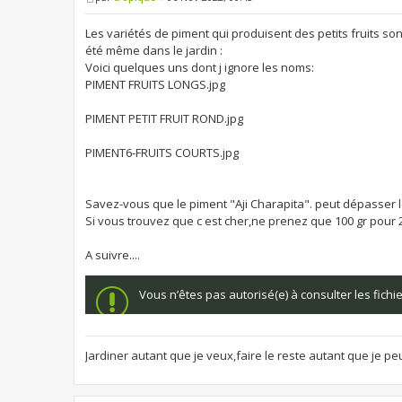
Les variétés de piment qui produisent des petits fruits so
été même dans le jardin :
Voici quelques uns dont j ignore les noms:
PIMENT FRUITS LONGS.jpg
PIMENT PETIT FRUIT ROND.jpg
PIMENT6-FRUITS COURTS.jpg
Savez-vous que le piment "Aji Charapita". peut dépasser l
Si vous trouvez que c est cher,ne prenez que 100 gr pour
A suivre....
Vous n’êtes pas autorisé(e) à consulter les fich
Jardiner autant que je veux,faire le reste autant que je pe