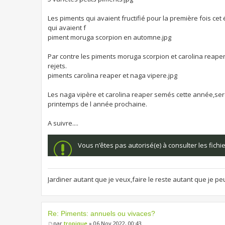
Les piments qui avaient fructifié pour la première fois ce
qui avaient f
piment moruga scorpion en automne.jpg
Par contre les piments moruga scorpion et carolina reape
rejets.
piments carolina reaper et naga vipere.jpg
Les naga vipère et carolina reaper semés cette année,seron
printemps de l année prochaine.
A suivre....
Vous n’êtes pas autorisé(e) à consulter les fich
Jardiner autant que je veux,faire le reste autant que je pe
Re: Piments: annuels ou vivaces?
par
tropique
» 06 Nov 2022, 00:43