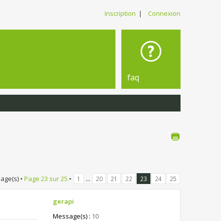
Inscription
|
Connexion
faq
age(s) •
Page
23
sur
25
•
...
1
20
21
22
23
24
25
gerapi
Message(s) :
10