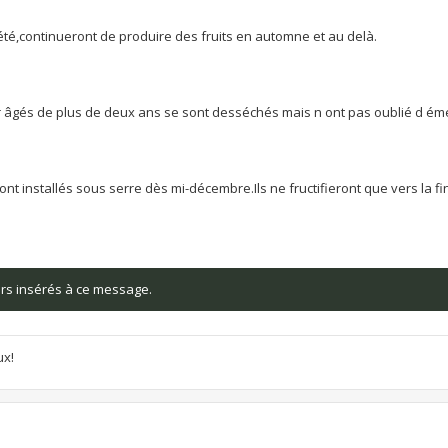
t été,continueront de produire des fruits en automne et au delà.
r âgés de plus de deux ans se sont desséchés mais n ont pas oublié d ém
t installés sous serre dès mi-décembre.Ils ne fructifieront que vers la fi
iers insérés à ce message.
ux!