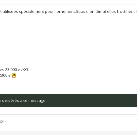
nt utilisées spécialement pour l ornement.Sous mon climat elles fructifien
es 23 000 e /KG
 2300 e
iers insérés à ce message.
ux!