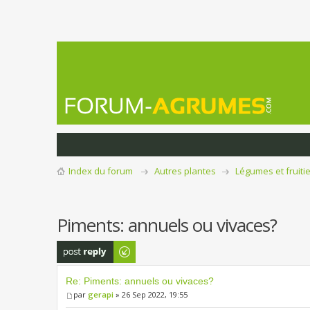
Index du forum
Autres plantes
Légumes et fruiti
Piments: annuels ou vivaces?
Publier une
réponse
Re: Piments: annuels ou vivaces?
par
gerapi
» 26 Sep 2022, 19:55