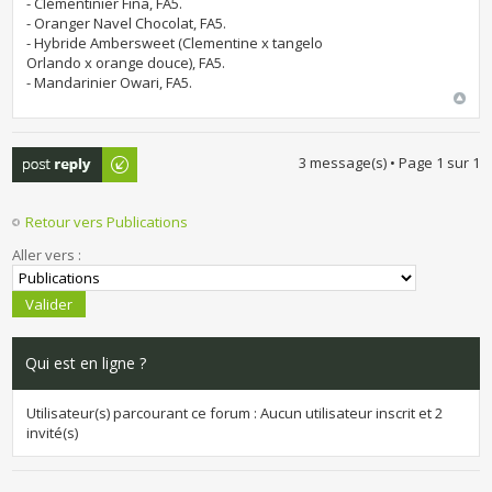
- Clémentinier Fina, FA5.
- Oranger Navel Chocolat, FA5.
- Hybride Ambersweet (Clementine x tangelo
Orlando x orange douce), FA5.
- Mandarinier Owari, FA5.
Publier une
3 message(s) • Page
1
sur
1
réponse
Retour vers Publications
Aller vers :
Qui est en ligne ?
Utilisateur(s) parcourant ce forum : Aucun utilisateur inscrit et 2
invité(s)