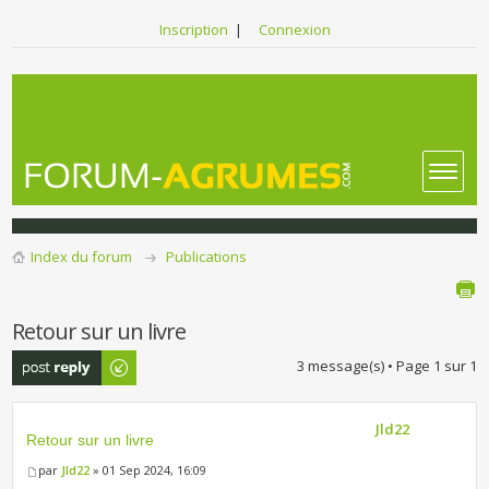
Inscription
|
Connexion
Index du forum
Publications
Retour sur un livre
Publier une
3 message(s) • Page
1
sur
1
réponse
Jld22
Retour sur un livre
par
Jld22
» 01 Sep 2024, 16:09