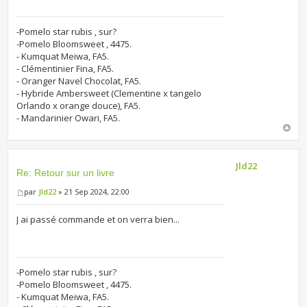
-Pomelo star rubis , sur?
-Pomelo Bloomsweet , 4475.
- Kumquat Meiwa, FA5.
- Clémentinier Fina, FA5.
- Oranger Navel Chocolat, FA5.
- Hybride Ambersweet (Clementine x tangelo
Orlando x orange douce), FA5.
- Mandarinier Owari, FA5.
Jld22
Re: Retour sur un livre
par
Jld22
» 21 Sep 2024, 22:00
J ai passé commande et on verra bien...
-Pomelo star rubis , sur?
-Pomelo Bloomsweet , 4475.
- Kumquat Meiwa, FA5.