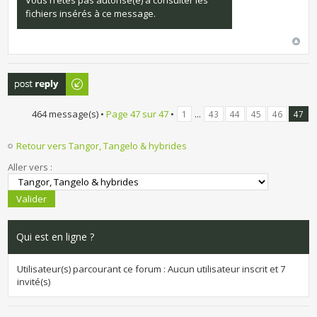
Vous n’êtes pas autorisé(e) à consulter les
fichiers insérés à ce message.
Publier une
réponse
464 message(s) •
Page
47
sur
47
•
...
1
43
44
45
46
47
Retour vers Tangor, Tangelo & hybrides
Aller vers :
Qui est en ligne ?
Utilisateur(s) parcourant ce forum : Aucun utilisateur inscrit et 7
invité(s)