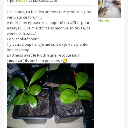
par
Hervé
» 29 Mars 2022, 20:59
Hello tous, ca fait des années que je ne suis pas
venu sur ce forum....
Hervé
A noël, mon épouse m'a apporté un UGLI... pour
essayer... Elle m'a dit "tiens mon vieux RASTA, ca
vient de là bas..."
Cool et plutôt bon !
Il y avait 2 pépins.... Je me suis dit je vais planter
Bob et Jimmy
En 3 mois avec le Riddim que j'écoute (son
jamaicain) ils ont bien poussés !