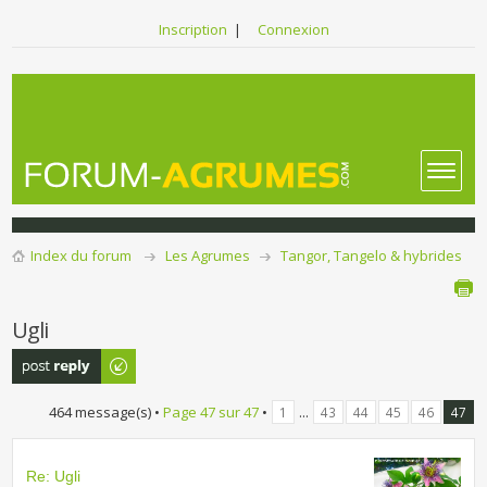
Inscription
|
Connexion
Index du forum
Les Agrumes
Tangor, Tangelo & hybrides
Ugli
Publier une
réponse
464 message(s) •
Page
47
sur
47
•
...
1
43
44
45
46
47
Re: Ugli