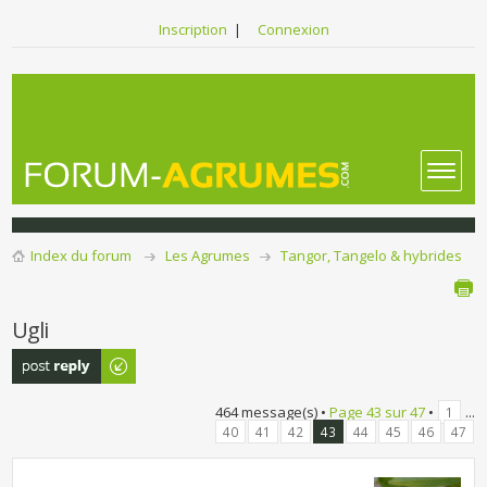
Inscription
|
Connexion
Index du forum
Les Agrumes
Tangor, Tangelo & hybrides
Ugli
Publier une
réponse
464 message(s) •
Page
43
sur
47
•
...
1
40
41
42
43
44
45
46
47