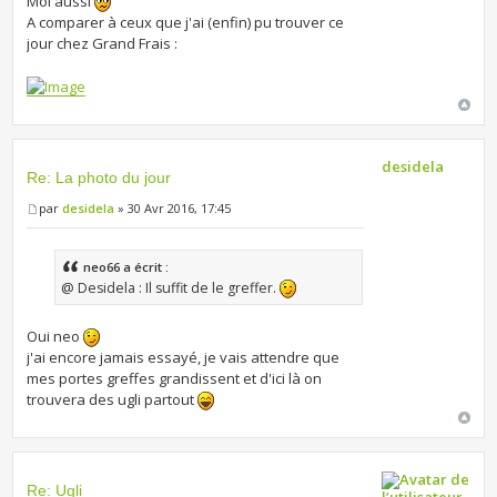
Moi aussi
A comparer à ceux que j'ai (enfin) pu trouver ce
jour chez Grand Frais :
desidela
Re: La photo du jour
par
desidela
» 30 Avr 2016, 17:45
neo66 a écrit :
@ Desidela : Il suffit de le greffer.
Oui neo
j'ai encore jamais essayé, je vais attendre que
mes portes greffes grandissent et d'ici là on
trouvera des ugli partout
Re: Ugli