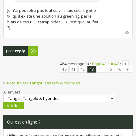
Je n'ai peut être pas tout suivi ; mais cela signifie-
t-il qu'il existe une solution au greening, par le
biais de ces PG "tetraploïdes" ? (C'est quoi au fait
?)
Publier une
réponse
464 message(s) •
Page
43
sur
47
•
...
1
40
41
42
43
44
45
46
47
Retour vers Tangor, Tangelo & hybrides
Aller vers :
Qui est en ligne ?
Utilisateur(s) parcourant ce forum : Aucun utilisateur inscrit et 4