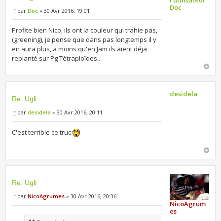
Doc
par
Doc
» 30 Avr 2016, 19:01
Profite bien Nico, ils ont la couleur qui trahie pas,
(greening), je pense que dans pas longtemps il y
en aura plus, a moins qu'en Jam ils aient déja
replanté sur Pg Tétraploïdes..
desidela
Re: Ugli
par
desidela
» 30 Avr 2016, 20:11
C'est terrible ce truc
Re: Ugli
par
NicoAgrumes
» 30 Avr 2016, 20:36
NicoAgrum
es