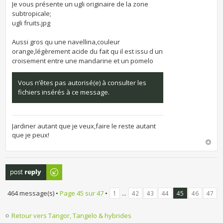
Je vous présente un ugli originaire de la zone
subtropicale;
ugli fruits.jpg
Aussi gros qu une navellina,couleur
orange,légèrement acide du fait qu il est issu d un
croisement entre une mandarine et un pomelo
Vous n’êtes pas autorisé(e) à consulter les
fichiers insérés à ce message.
Jardiner autant que je veux,faire le reste autant
que je peux!
Publier une
réponse
464 message(s) •
Page
45
sur
47
•
...
1
42
43
44
45
46
47
Retour vers Tangor, Tangelo & hybrides