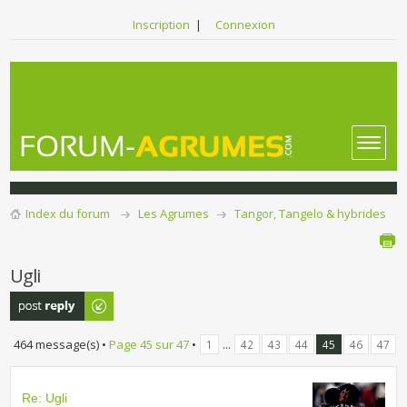
Inscription
|
Connexion
Index du forum
Les Agrumes
Tangor, Tangelo & hybrides
Ugli
Publier une
réponse
464 message(s) •
Page
45
sur
47
•
...
1
42
43
44
45
46
47
Re: Ugli