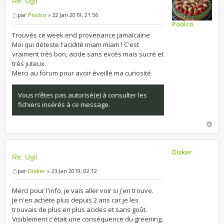
Re: Ugli
par
Poolco
» 22 Jan 2019, 21:56
Poolco
Trouvés ce week end provenance jamaïcaine
Moi qui déteste l'acidité miam miam ! C'est
vraiment très bon, acide sans excès mais sucré et
très juteux.
Merci au forum pour avoir éveillé ma curiosité
Vous n’êtes pas autorisé(e) à consulter les
fichiers insérés à ce message.
Disker
Re: Ugli
par
Disker
» 23 Jan 2019, 02:12
Merci pour l'info, je vais aller voir si j'en trouve.
Je n'en achète plus depuis 2 ans car je les
trouvais de plus en plus acides et sans goût.
Visiblement c'était une conséquence du greening.