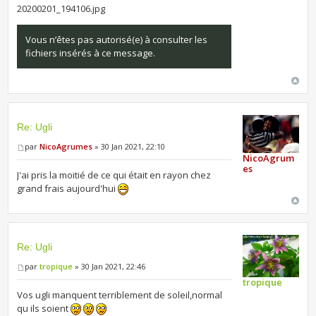
20200201_194106.jpg
Vous n’êtes pas autorisé(e) à consulter les
fichiers insérés à ce message.
Re: Ugli
par
NicoAgrumes
» 30 Jan 2021, 22:10
NicoAgrum
es
J'ai pris la moitié de ce qui était en rayon chez
grand frais aujourd'hui
Re: Ugli
par
tropique
» 30 Jan 2021, 22:46
tropique
Vos ugli manquent terriblement de soleil,normal
qu ils soient