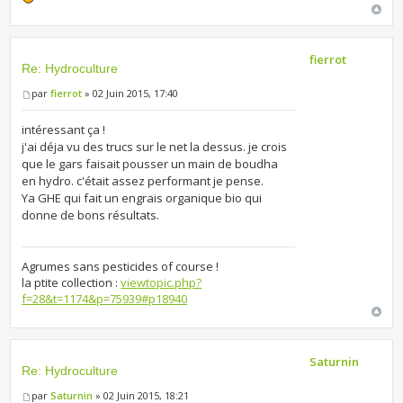
fierrot
Re: Hydroculture
par
fierrot
» 02 Juin 2015, 17:40
intéressant ça !
j'ai déja vu des trucs sur le net la dessus. je crois
que le gars faisait pousser un main de boudha
en hydro. c'était assez performant je pense.
Ya GHE qui fait un engrais organique bio qui
donne de bons résultats.
Agrumes sans pesticides of course !
la ptite collection :
viewtopic.php?
f=28&t=1174&p=75939#p18940
Saturnin
Re: Hydroculture
par
Saturnin
» 02 Juin 2015, 18:21