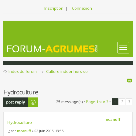
Inscription
|
Connexion
Index du forum
Culture indoor hors-sol
Hydroculture
Publier une
25 message(s) •
Page
1
sur
3
•
1
2
3
réponse
mcanuff
Hydroculture
par
mcanuff
» 02 Juin 2015, 13:35