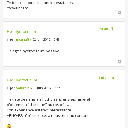
En tout cas pour l'instant le résultat est
convaincant.
mcanuff
Re: Hydroculture
par
mcanuff
» 02 Juin 2015, 15:48
Il s'agit d'hydroculture passive?
Saturnin
Re: Hydroculture
par
Saturnin
» 02 Juin 2015, 17:32
Il existe des engrais hydro sans engrais minéral
d'obtention "chimique" au cas où......
Ton experience est trés intéressante
ARNO433,n'hésites pas à nous tenir au courant.