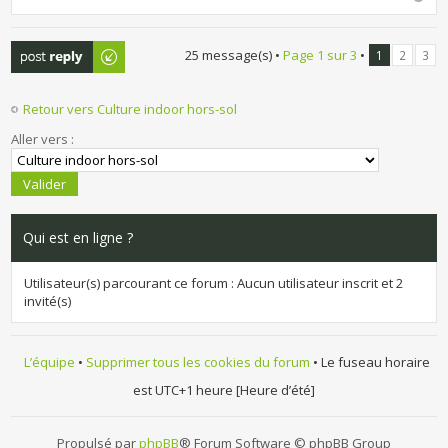
Publier une
25 message(s) •
Page
1
sur
3
•
1
2
3
réponse
Retour vers Culture indoor hors-sol
Aller vers :
Qui est en ligne ?
Utilisateur(s) parcourant ce forum : Aucun utilisateur inscrit et 2
invité(s)
L’équipe
•
Supprimer tous les cookies du forum
• Le fuseau horaire
est UTC+1 heure [Heure d’été]
Propulsé par
phpBB
® Forum Software © phpBB Group