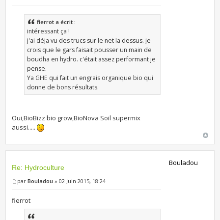
fierrot a écrit :
intéressant ça !
j'ai déja vu des trucs sur le net la dessus. je
crois que le gars faisait pousser un main de
boudha en hydro. c'était assez performant je
pense.
Ya GHE qui fait un engrais organique bio qui
donne de bons résultats.
Oui,BioBizz bio grow,BioNova Soil supermix
aussi.....
Bouladou
Re: Hydroculture
par
Bouladou
» 02 Juin 2015, 18:24
fierrot