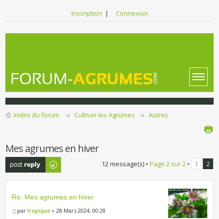
Inscription
|
Connexion
Index du forum
Cultiver les Agrumes
Autres
Mes agrumes en hiver
Publier une
12 message(s) •
Page
2
sur
2
•
1
2
réponse
Re: Mes agrumes en hiver
par
tropique
» 28 Mars 2024, 00:28