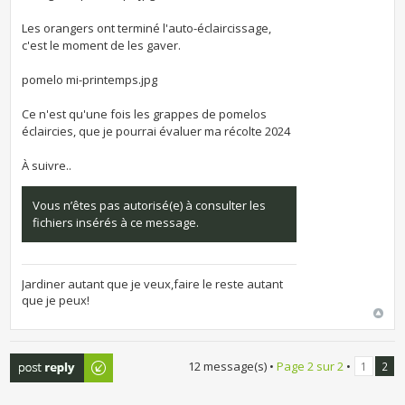
Les orangers ont terminé l'auto-éclaircissage,
c'est le moment de les gaver.
pomelo mi-printemps.jpg
Ce n'est qu'une fois les grappes de pomelos
éclaircies, que je pourrai évaluer ma récolte 2024
À suivre..
Vous n’êtes pas autorisé(e) à consulter les
fichiers insérés à ce message.
Jardiner autant que je veux,faire le reste autant
que je peux!
Publier une
12 message(s) •
Page
2
sur
2
•
1
2
réponse