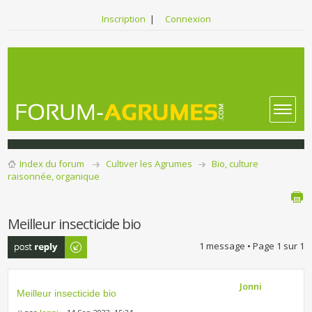
Inscription
|
Connexion
Index du forum
Cultiver les Agrumes
Bio, culture
raisonnée, organique
Meilleur insecticide bio
Publier une
1 message • Page
1
sur
1
réponse
Jonni
Meilleur insecticide bio