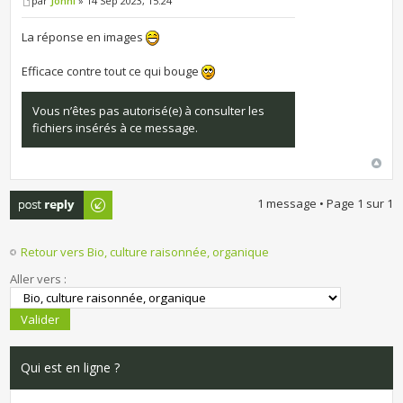
par
Jonni
» 14 Sep 2023, 15:24
La réponse en images
Efficace contre tout ce qui bouge
Vous n’êtes pas autorisé(e) à consulter les
fichiers insérés à ce message.
Publier une
1 message • Page
1
sur
1
réponse
Retour vers Bio, culture raisonnée, organique
Aller vers :
Qui est en ligne ?