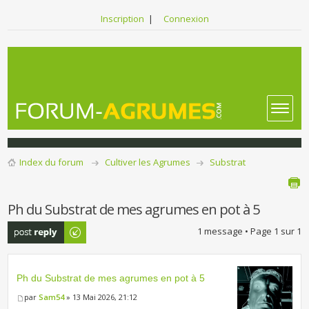
Inscription
|
Connexion
Index du forum
Cultiver les Agrumes
Substrat
Ph du Substrat de mes agrumes en pot à 5
Publier une
1 message • Page
1
sur
1
réponse
Ph du Substrat de mes agrumes en pot à 5
par
Sam54
» 13 Mai 2026, 21:12