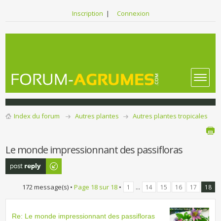
Inscription
|
Connexion
Index du forum
Autres plantes
Autres plantes tropicales
Le monde impressionnant des passifloras
Publier une
réponse
172 message(s) •
Page
18
sur
18
•
...
1
14
15
16
17
18
Re: Le monde impressionnant des passifloras