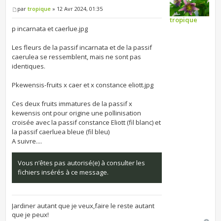
par
tropique
» 12 Avr 2024, 01:35
tropique
p incarnata et caerlue.jpg
Les fleurs de la passif incarnata et de la passif
caerulea se ressemblent, mais ne sont pas
identiques.
Pkewensis-fruits x caer et x constance eliott.jpg
Ces deux fruits immatures de la passif x
kewensis ont pour origine une pollinisation
croisée avec la passif constance Eliott (fil blanc) et
la passif caerluea bleue (fil bleu)
A suivre....
Vous n’êtes pas autorisé(e) à consulter les
fichiers insérés à ce message.
Jardiner autant que je veux,faire le reste autant
que je peux!