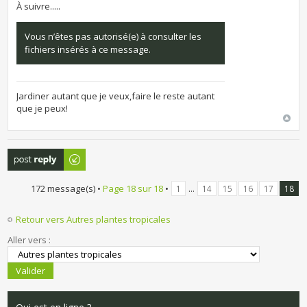
À suivre.....
Vous n’êtes pas autorisé(e) à consulter les
fichiers insérés à ce message.
Jardiner autant que je veux,faire le reste autant
que je peux!
Publier une
réponse
172 message(s) •
Page
18
sur
18
•
...
1
14
15
16
17
18
Retour vers Autres plantes tropicales
Aller vers :