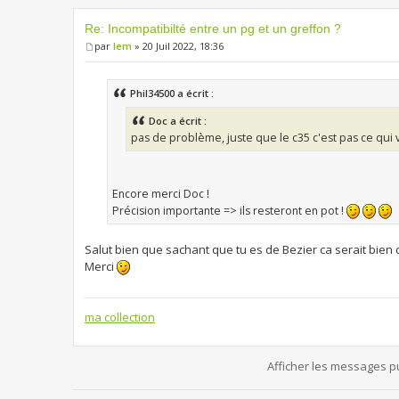
Re: Incompatibilté entre un pg et un greffon ?
par
lem
» 20 Juil 2022, 18:36
Phil34500 a écrit :
Doc a écrit :
pas de problème, juste que le c35 c'est pas ce qui 
Encore merci Doc !
Précision importante => ils resteront en pot !
Salut bien que sachant que tu es de Bezier ca serait bien d
Merci
ma collection
Afficher les messages p