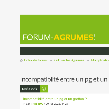
Index du forum
Cultiver les Agrumes
Multiplicati
Incompatibilté entre un pg et un 
Publier une
réponse
Incompatibilté entre un pg et un greffon ?
par
Phil34500
» 20 Juil 2022, 14:29