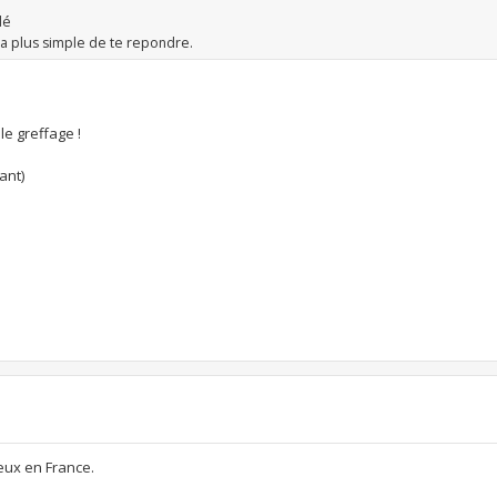
dé
ra plus simple de te repondre.
e greffage !
ant)
ieux en France.