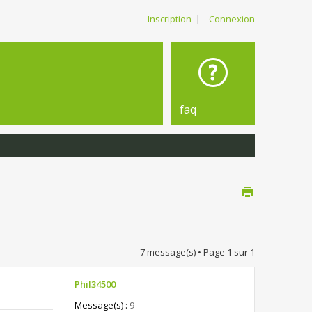
Inscription
|
Connexion
faq
7 message(s) • Page
1
sur
1
Phil34500
Message(s) :
9