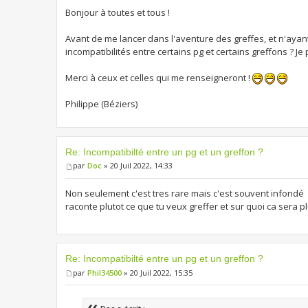
Bonjour à toutes et tous !
Avant de me lancer dans l'aventure des greffes, et n'ayant
incompatibilités entre certains pg et certains greffons ? Je 
Merci à ceux et celles qui me renseigneront !
Philippe (Béziers)
Re: Incompatibilté entre un pg et un greffon ?
par
Doc
» 20 Juil 2022, 14:33
Non seulement c'est tres rare mais c'est souvent infondé
raconte plutot ce que tu veux greffer et sur quoi ca sera p
Re: Incompatibilté entre un pg et un greffon ?
par
Phil34500
» 20 Juil 2022, 15:35