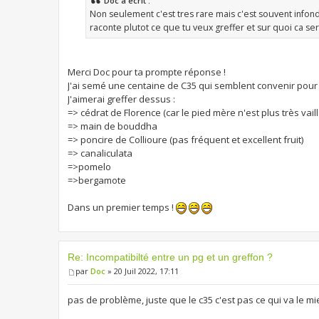
Doc a écrit :
Non seulement c'est tres rare mais c'est souvent infon
raconte plutot ce que tu veux greffer et sur quoi ca se
Merci Doc pour ta prompte réponse !
J'ai semé une centaine de C35 qui semblent convenir pour l
J'aimerai greffer dessus :
=> cédrat de Florence (car le pied mère n'est plus très vaill
=> main de bouddha
=> poncire de Collioure (pas fréquent et excellent fruit)
=> canaliculata
=>pomelo
=>bergamote
Dans un premier temps !
Re: Incompatibilté entre un pg et un greffon ?
par
Doc
» 20 Juil 2022, 17:11
pas de problème, juste que le c35 c'est pas ce qui va le m