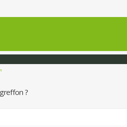
on
greffon ?