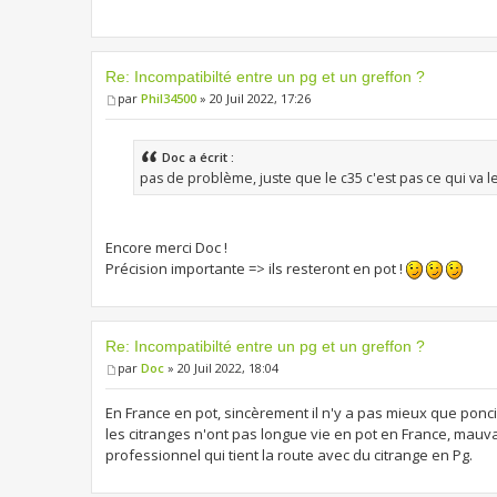
Re: Incompatibilté entre un pg et un greffon ?
par
Phil34500
» 20 Juil 2022, 17:26
Doc a écrit :
pas de problème, juste que le c35 c'est pas ce qui va l
Encore merci Doc !
Précision importante => ils resteront en pot !
Re: Incompatibilté entre un pg et un greffon ?
par
Doc
» 20 Juil 2022, 18:04
En France en pot, sincèrement il n'y a pas mieux que ponc
les citranges n'ont pas longue vie en pot en France, mau
professionnel qui tient la route avec du citrange en Pg.