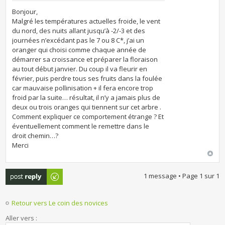
Bonjour,
Malgré les températures actuelles froide, le vent
du nord, des nuits allant jusqu’à -2/-3 et des
journées n’excédant pas le 7 ou 8 C*, j’ai un
oranger qui choisi comme chaque année de
démarrer sa croissance et préparer la floraison
au tout début janvier. Du coup il va fleurir en
février, puis perdre tous ses fruits dans la foulée
car mauvaise pollinisation + il fera encore trop
froid par la suite… résultat, il n’y a jamais plus de
deux ou trois oranges qui tiennent sur cet arbre .
Comment expliquer ce comportement étrange ? Et
éventuellement comment le remettre dans le
droit chemin…?
Merci
Publier une
1 message • Page
1
sur
1
réponse
Retour vers Le coin des novices
Aller vers :