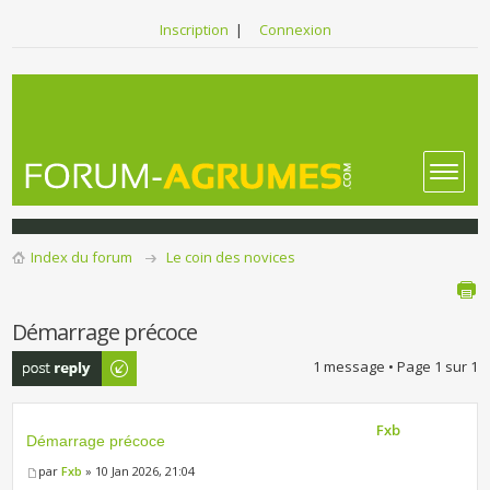
Inscription
|
Connexion
Index du forum
Le coin des novices
Démarrage précoce
Publier une
1 message • Page
1
sur
1
réponse
Fxb
Démarrage précoce
par
Fxb
» 10 Jan 2026, 21:04