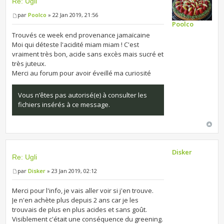
Re: Ugli
par
Poolco
» 22 Jan 2019, 21:56
Poolco
Trouvés ce week end provenance jamaïcaine
Moi qui déteste l'acidité miam miam ! C'est
vraiment très bon, acide sans excès mais sucré et
très juteux.
Merci au forum pour avoir éveillé ma curiosité
Vous n’êtes pas autorisé(e) à consulter les
fichiers insérés à ce message.
Disker
Re: Ugli
par
Disker
» 23 Jan 2019, 02:12
Merci pour l'info, je vais aller voir si j'en trouve.
Je n'en achète plus depuis 2 ans car je les
trouvais de plus en plus acides et sans goût.
Visiblement c'était une conséquence du greening.