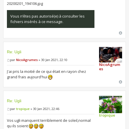
20200201_194106.jpg
Vous n’êtes pas autorisé(e) à consulter les
fichiers insérés à ce message.
Re: Ugli
par
NicoAgrumes
» 30 Jan 2021, 22:10
NicoAgrum
es
J'ai pris la moitié de ce qui était en rayon chez
grand frais aujourd'hui
Re: Ugli
par
tropique
» 30 Jan 2021, 22:46
tropique
Vos ugli manquent terriblement de soleil,normal
qu ils soient