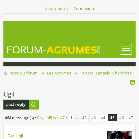
Inscription
|
Connexion
Index du forum
Les Agrumes
Tangor, Tangelo & hybrides
Ugli
Publier une
réponse
464 message(s) •
Page
45
sur
47
•
...
1
42
43
44
45
46
47
Re: Ugli