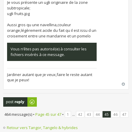
Je vous présente un ugli originaire de la zone
subtropicale;
ugli fruits.jpg
Aussi gros qu une navellina,couleur
orange,légèrement acide du fait qu il est issu d un
croisement entre une mandarine et un pomelo
Vous n’êtes pas autorisé(e) à consulter les
fichiers insérés à ce message.
Jardiner autant que je veux,faire le reste autant
que je peux!
Publier une
réponse
464 message(s) •
Page
45
sur
47
•
...
1
42
43
44
45
46
47
Retour vers Tangor, Tangelo & hybrides