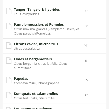
Tangor, Tangelo & hybrides
47
Tous les hybrides
Pamplemoussiers et Pomelos
62
Citrus maxima, grandis (Pamplemoussiers) et
Citrus paradisi (Pomélos).
Citrons caviar, microcitrus
104
citrus australasica
Limes et bergamotiers
58
Citrus bergamia, citrus latifolia, Citrus
aurantiifolia
Papedas
55
Combava, Yuzu, Ichang papeda...
Kumquats et calamondins
47
Citrus fortunella, citrus mitis
Les agrumes rustiques