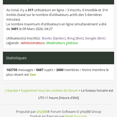
Au total, il y a
317
utilisateurs en ligne :: 3 inscrits, 0 invisible et 314
invités (basé sur le nombre d’utilisateurs actifs des 5 dernières
minutes)
Le nombre maximum d’utilisateurs en ligne simultanément a été
de
3491
le 09 Mars 2026, 04:27
Utilisateur(s) inscrit(s) :
Baidu [Spider]
,
Bing [Bot]
,
Google [Bot]
Légende :
Administrateurs
,
Modérateurs globaux
Statistiques
102735
messages •
5687
sujets •
2600
membres • Notre membre le
plus récent est
San
L’équipe
•
Supprimer tous les cookies du forum
• Le fuseau horaire est
UTC+1 heure [Heure d’été]
Propulsé par
phpBB
® Forum Software © phpBB Group
Traduit en français par
Maël Soucaze
.