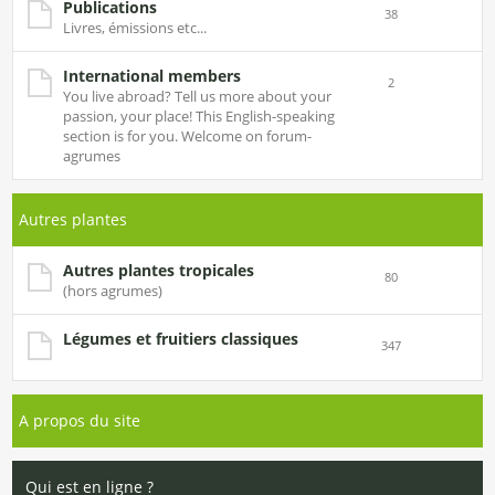
Publications
38
Livres, émissions etc...
International members
2
You live abroad? Tell us more about your
passion, your place! This English-speaking
section is for you. Welcome on forum-
agrumes
Autres plantes
Autres plantes tropicales
80
(hors agrumes)
Légumes et fruitiers classiques
347
A propos du site
Qui est en ligne ?